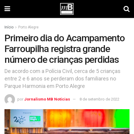
Início
Porto Alegre
Primeiro dia do Acampamento
Farroupilha registra grande
número de crianças perdidas
De acordo com a Polícia Civil, cerca de 5 crianças
entre 2 e 6 anos se perderam dos familiares no
Parque Harmonia em Porto Alegre
por
Jornalismo MB Notícias
8 de setembro de 2022