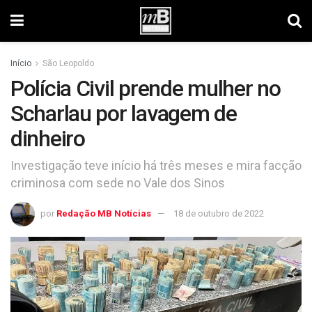
Início
São Leopoldo
Polícia Civil prende mulher no
Scharlau por lavagem de
dinheiro
Investigação teve início há três meses e mira facção
criminosa com sede no Vale dos Sinos
por
Redação MB Notícias
18 de outubro de 2022