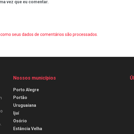
ma vez que eu comentar.
como seus dados de comentários são processados
.
Nossos municípios
Ú
Porto Alegre
Portão
m
Uruguaiana
do
Ijuí
Osório
.
Estância Velha