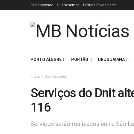
Fale Conosco
Quem somos
Politica Privacidade
PORTO ALEGRE
PORTÃO
URUGUAIANA
Início
São Leopoldo
Serviços do Dnit alt
116
Serviços serão realizados entre São L