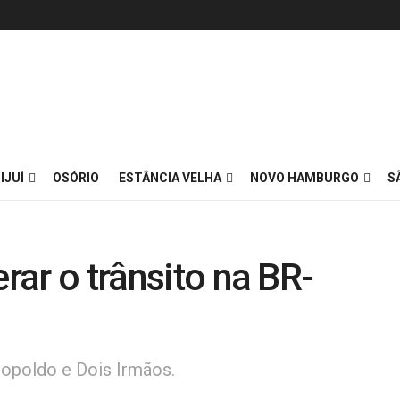
IJUÍ
OSÓRIO
ESTÂNCIA VELHA
NOVO HAMBURGO
S
erar o trânsito na BR-
eopoldo e Dois Irmãos.