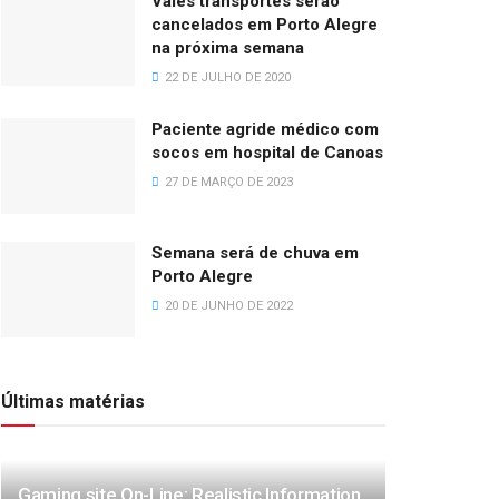
Vales transportes serão
cancelados em Porto Alegre
na próxima semana
22 DE JULHO DE 2020
Paciente agride médico com
socos em hospital de Canoas
27 DE MARÇO DE 2023
Semana será de chuva em
Porto Alegre
20 DE JUNHO DE 2022
Últimas matérias
Gaming site On-Line: Realistic Information