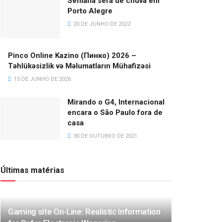
Semana será de chuva em
Porto Alegre
20 DE JUNHO DE 2022
Pinco Online Kazino (Пинко) 2026 –
Təhlükəsizlik və Məlumatların Mühafizəsi
15 DE JUNHO DE 2026
Mirando o G4, Internacional
encara o São Paulo fora de
casa
30 DE OUTUBRO DE 2021
Últimas matérias
Gaming site On-Line: Realistic Information