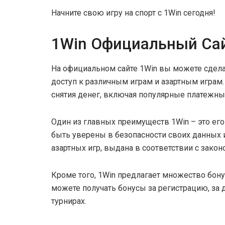
Начните свою игру на спорт с 1Win сегодня!
1Win Официальный Са
На официальном сайте 1Win вы можете сделать
доступ к различным играм и азартным играм.
снятия денег, включая популярные платежны
Один из главных преимуществ 1Win – это его
быть уверены в безопасности своих данных 
азартных игр, выдана в соответствии с зако
Кроме того, 1Win предлагает множество бону
можете получать бонусы за регистрацию, за д
турнирах.