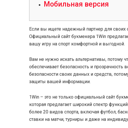
Мобильная версия
Если вы ищете надежный партнер для своих с
Официальный сайт букмекера 1Win предлагае
вашу игру на спорт комфортной и выгодной.
Вам не нужно искать альтернативы, потому ч
обеспечивает безопасность и прозрачность в
безопасности своих данных и средств, потом
защиты вашей информации.
1Win – это не только официальный сайт букм
которая предлагает широкий спектр функций
более 20 видов спорта, включая футбол, баск
ставки на матчи, турниры и даже на индивид