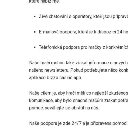
které nabízíme:
Živé chatování s operátory, kteří jsou připra
E-mailová podpora, která je k dispozici 24 ho
Telefonická podpora pro hračky z konkrétních
Naše hrači mohou také získat informace o nových
našeho newsletteru. Pokud potřebujete něco konkr
aplikace bizzo casino app.
Naše cílem je, aby hrači měli co nejlepší zkušenos
komunikace, aby bylo snadné hračům získat potř
pomoc, neváhejte se obrátit na nás.
Naše podpora je zde 24/7 a je připravena pomoc