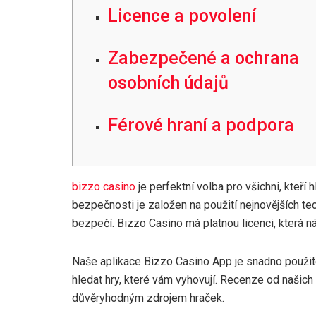
Licence a povolení
Zabezpečené a ochrana
osobních údajů
Férové hraní a podpora
bizzo casino
je perfektní volba pro všichni, kteří 
bezpečnosti je založen na použití nejnovějších tec
bezpečí. Bizzo Casino má platnou licenci, která
Naše aplikace Bizzo Casino App je snadno použite
hledat hry, které vám vyhovují. Recenze od našich
důvěryhodným zdrojem hraček.