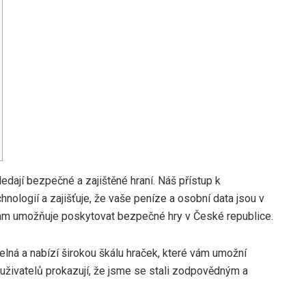
hledají bezpečné a zajištěné hraní. Náš přístup k
hnologií a zajišťuje, že vaše peníze a osobní data jsou v
 nám umožňuje poskytovat bezpečné hry v České republice.
lná a nabízí širokou škálu hraček, které vám umožní
 uživatelů prokazují, že jsme se stali zodpovědným a