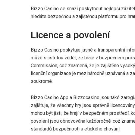
Bizzo Casino se snaží poskytnout nejlepší zážitek
hledáte bezpečnou a zajištěnou platformu pro hraní
Licence a povolení
Bizzo Casino poskytuje jasné a transparentní info
může s jistotou vědět, že hraje v bezpečném pros
Commission, což znamená, že je zajištěno vysok
licenční organizace je mezinárodně uznávaná a zaj
soukromé.
Bizzo Casino App a Bizzocasino jsou také zaregi
zajišťuje, že všechny hry jsou správně licencován
mohou být jisti, že hrají v bezpečném prostředí, k
povolení jsou obnovována každoročně, což znamen
standardů bezpečnosti a etického chování.