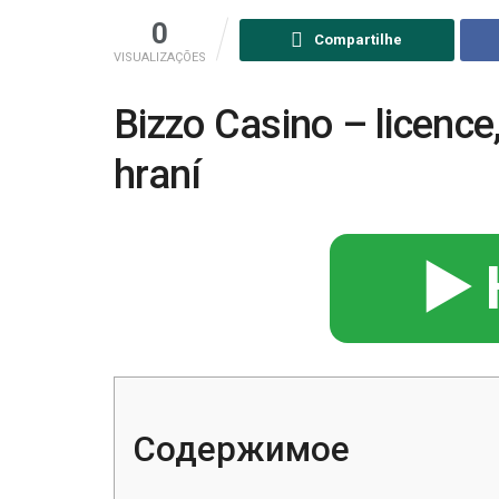
0
Compartilhe
VISUALIZAÇÕES
Bizzo Casino – licence
hraní
▶️
Содержимое