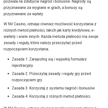
pozwala na zdobycie nagród i bonusów. Nagrody są
przyznawane za wygrane w grach, a bonusy są
przyznawane za wpłaty.
W NV Casino, istnieje również możliwość korzystania z
różnych metod płatności, takich jak karty kredytowe, e-
wallety i wiele innych. Każda metoda płatności ma swoje
zasady i reguły, które należy przeczytać przed
rozpoczęciem korzystania.
Zasada 1: Zarejestruj się i wypełnij formularz
rejestracyjny.
Zasada 2: Przeczytaj zasady i reguły gry przed
rozpoczęciem gry.
Zasada 3: Korzystaj z systemu nagród i bonusów.
Zasada 4: Korzystaj z różnych metod płatności.