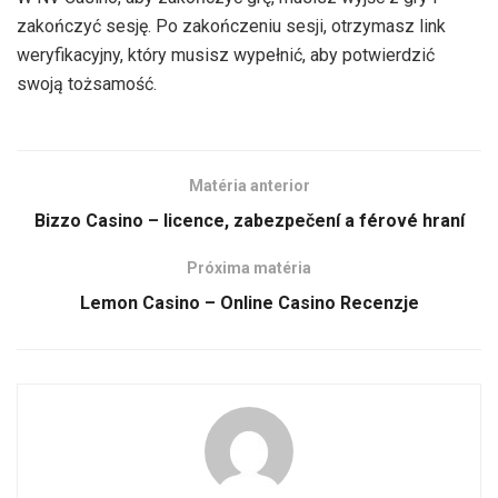
zakończyć sesję. Po zakończeniu sesji, otrzymasz link
weryfikacyjny, który musisz wypełnić, aby potwierdzić
swoją tożsamość.
Matéria anterior
Bizzo Casino – licence, zabezpečení a férové hraní
Próxima matéria
Lemon Casino – Online Casino Recenzje