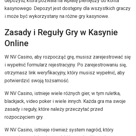
depozytu, która pozwala na wpłatę pieniędzy do konta
kasynowego. Depozyt jest dostępny dla wszystkich graczy
i może być wykorzystany na różne gry kasynowe.
Zasady i Reguły Gry w Kasynie
Online
W NV Casino, aby rozpocząć grę, musisz zarejestrować się
i wypełnić formularz rejestracyjny. Po zarejestrowaniu się,
otrzymasz link weryfikacyjny, który musisz wypełnić, aby
potwierdzić swoją tożsamość.
W NV Casino, istnieje wiele różnych gier, w tym ruletka,
blackjack, video poker i wiele innych. Każda gra ma swoje
zasady i reguły, które należy przeczytać przed
rozpoczęciem gry.
W NV Casino, istnieje również system nagród, który