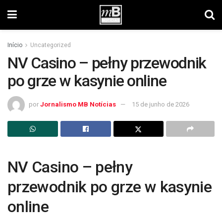
Início
Uncategorized
NV Casino – pełny przewodnik
po grze w kasynie online
por
Jornalismo MB Notícias
15 de junho de 2026
NV Casino – pełny
przewodnik po grze w kasynie
online