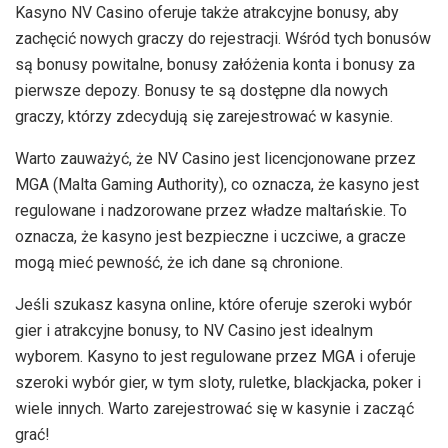
Kasyno NV Casino oferuje także atrakcyjne bonusy, aby
zachęcić nowych graczy do rejestracji. Wśród tych bonusów
są bonusy powitalne, bonusy załóżenia konta i bonusy za
pierwsze depozy. Bonusy te są dostępne dla nowych
graczy, którzy zdecydują się zarejestrować w kasynie.
Warto zauważyć, że NV Casino jest licencjonowane przez
MGA (Malta Gaming Authority), co oznacza, że kasyno jest
regulowane i nadzorowane przez władze maltańskie. To
oznacza, że kasyno jest bezpieczne i uczciwe, a gracze
mogą mieć pewność, że ich dane są chronione.
Jeśli szukasz kasyna online, które oferuje szeroki wybór
gier i atrakcyjne bonusy, to NV Casino jest idealnym
wyborem. Kasyno to jest regulowane przez MGA i oferuje
szeroki wybór gier, w tym sloty, ruletke, blackjacka, poker i
wiele innych. Warto zarejestrować się w kasynie i zacząć
grać!