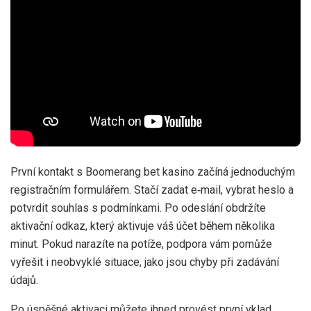
První kontakt s Boomerang bet kasino začíná jednoduchým
registračním formulářem. Stačí zadat e‑mail, vybrat heslo a
potvrdit souhlas s podmínkami. Po odeslání obdržíte
aktivační odkaz, který aktivuje váš účet během několika
minut. Pokud narazíte na potíže, podpora vám pomůže
vyřešit i neobvyklé situace, jako jsou chyby při zadávání
údajů.
Po úspěšné aktivaci můžete ihned provést první vklad.