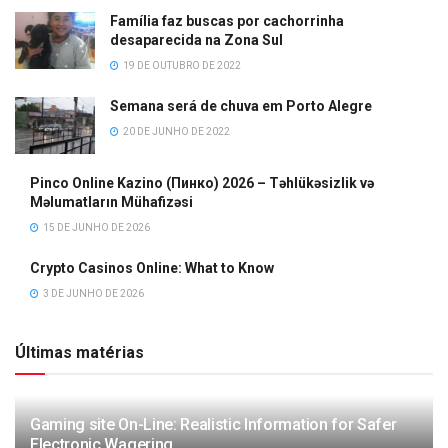
Família faz buscas por cachorrinha
desaparecida na Zona Sul
19 DE OUTUBRO DE 2022
Semana será de chuva em Porto Alegre
20 DE JUNHO DE 2022
Pinco Online Kazino (Пинко) 2026 – Təhlükəsizlik və
Məlumatların Mühafizəsi
15 DE JUNHO DE 2026
Crypto Casinos Online: What to Know
3 DE JUNHO DE 2026
Últimas matérias
Gaming site On-Line: Realistic Information for Safer
Electronic Wagering