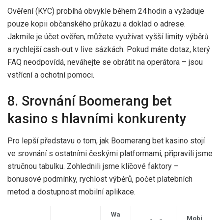
Ověření (KYC) probíhá obvykle během 24 hodin a vyžaduje
pouze kopii občanského průkazu a doklad o adrese.
Jakmile je účet ověřen, můžete využívat vyšší limity výběrů
a rychlejší cash‑out v live sázkách. Pokud máte dotaz, který
FAQ neodpovídá, neváhejte se obrátit na operátora – jsou
vstřícní a ochotní pomoci.
8. Srovnání Boomerang bet
kasino s hlavními konkurenty
Pro lepší představu o tom, jak Boomerang bet kasino stojí
ve srovnání s ostatními českými platformami, připravili jsme
stručnou tabulku. Zohlednili jsme klíčové faktory –
bonusové podmínky, rychlost výběrů, počet platebních
metod a dostupnost mobilní aplikace.
Wa
Mobi