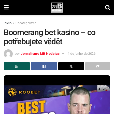
Início
Uncategorized
Boomerang bet kasino – co
potřebujete vědět
por
Jornalismo MB Notícias
1 de junho de 2026