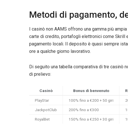
Metodi di pagamento, dep
I casinò non AAMS offrono una gamma più ampia di 
carte di credito, portafogli elettronici come Skrill e
pagamento locali. Il deposito è quasi sempre ista
ore a qualche giorno lavorativo.
Di seguito una tabella comparativa di tre casinò 
di prelievo:
Casinò
Bonus di benvenuto
R
PlayStar
100% fino a €200 + 50 giri
2
JackpotClub
200% fino a €300
1
RoyalBet
150% fino a €250 + 30 giri
1