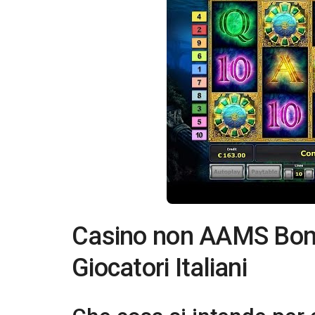
Casino non AAMS Bonu
Giocatori Italiani