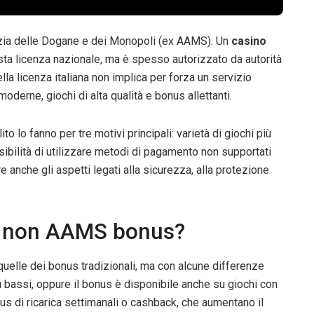
genzia delle Dogane e dei Monopoli (ex AAMS). Un
casino
a licenza nazionale, ma è spesso autorizzato da autorità
la licenza italiana non implica per forza un servizio
oderne, giochi di alta qualità e bonus allettanti.
o lo fanno per tre motivi principali: varietà di giochi più
ibilità di utilizzare metodi di pagamento non supportati
re anche gli aspetti legati alla sicurezza, alla protezione
o non AAMS bonus?
quelle dei bonus tradizionali, ma con alcune differenze
 bassi, oppure il bonus è disponibile anche su giochi con
us di ricarica settimanali o cashback, che aumentano il