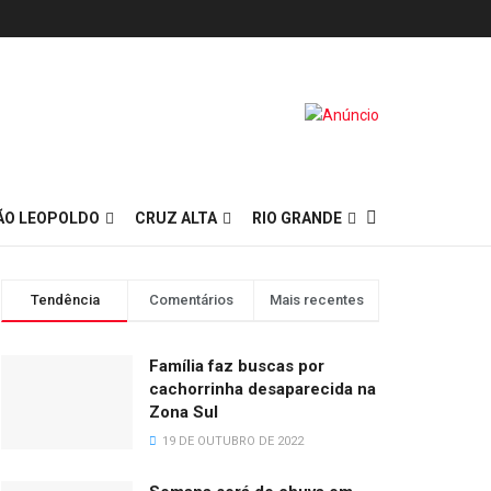
ÃO LEOPOLDO
CRUZ ALTA
RIO GRANDE
Tendência
Comentários
Mais recentes
Família faz buscas por
cachorrinha desaparecida na
Zona Sul
19 DE OUTUBRO DE 2022