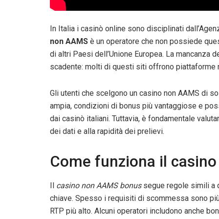
In Italia i casinò online sono disciplinati dall’A
non AAMS
è un operatore che non possiede quest
di altri Paesi dell’Unione Europea. La mancanza del
scadente: molti di questi siti offrono piattaforme m
Gli utenti che scelgono un casino non AAMS di solit
ampia, condizioni di bonus più vantaggiose e poss
dai casinò italiani. Tuttavia, è fondamentale valuta
dei dati e alla rapidità dei prelievi.
Come funziona il casin
Il
casino non AAMS bonus
segue regole simili a 
chiave. Spesso i requisiti di scommessa sono più
RTP più alto. Alcuni operatori includono anche bon