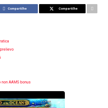
Compartilhe
Compartilhe
ratica
 prelievo
i
sino non AAMS bonus