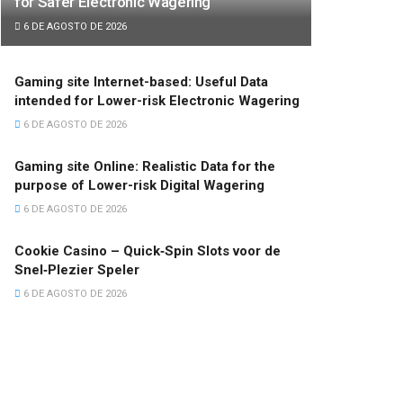
for Safer Electronic Wagering
6 DE AGOSTO DE 2026
Gaming site Internet-based: Useful Data
intended for Lower-risk Electronic Wagering
6 DE AGOSTO DE 2026
Gaming site Online: Realistic Data for the
purpose of Lower-risk Digital Wagering
6 DE AGOSTO DE 2026
Cookie Casino – Quick‑Spin Slots voor de
Snel‑Plezier Speler
6 DE AGOSTO DE 2026