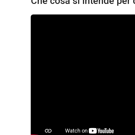
Che cosa si intende pe