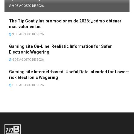
9 DE AGOSTO DE 2026
The Tip Goat y las promociones de 2026: ¿cómo obtener
más valor en tus
9 DE AGOSTO DE 2026
Gaming site On-Line: Realistic Information for Safer
Electronic Wagering
6 DE AGOSTO DE 2026
Gaming site Internet-based: Useful Data intended for Lower-
risk Electronic Wagering
6 DE AGOSTO DE 2026