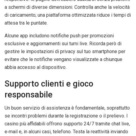
a schermi di diverse dimensioni. Controlla anche la velocità
di caricamento; una piattaforma ottimizzata riduce i tempi di
attesa tra le puntate.
Alcune app includono notifiche push per promozioni
esclusive e aggiornamenti sui turni live. Ricorda però di
gestire le impostazioni di privacy sul tuo smartphone per
evitare che le notifiche vengano visualizzate a chiunque
abbia accesso al dispositivo.
Supporto clienti e gioco
responsabile
Un buon servizio di assistenza è fondamentale, soprattutto
se incontri problemi durante la registrazione o il prelievo. I
casino più affidabili offrono supporto 24/7 tramite chat live,
e‑mail e, in alcuni casi, telefono. Testa la reattività inviando