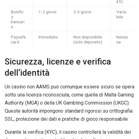
€5)
Bonific
1‑2 giorni
2‑5 giorni
Varia
o
bile
bancari
o
Paysafe
Immediato
Non disponibile
Nessu
card
(solo deposito)
na
Sicurezza, licenze e verifica
dell’identità
Un casino non AAMS può comunque essere sicuro se opera
sotto una licenza riconosciuta, come quella di Malta Gaming
Authority (MGA) o della UK Gambling Commission (UKGC).
Queste autorità impongono standard rigorosi su crittografia
SSL, protezione dei dati e pratiche di gioco responsabile.
Durante la verifica (KYC), il casino controllerà la validità dei