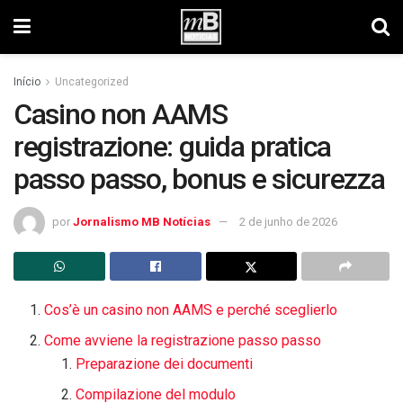
Início
Uncategorized
Casino non AAMS
registrazione: guida pratica
passo passo, bonus e sicurezza
por
Jornalismo MB Notícias
2 de junho de 2026
Cos’è un casino non AAMS e perché sceglierlo
Come avviene la registrazione passo passo
Preparazione dei documenti
Compilazione del modulo