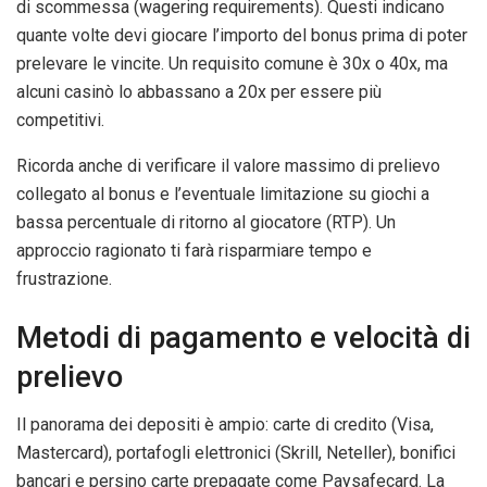
di scommessa (wagering requirements). Questi indicano
quante volte devi giocare l’importo del bonus prima di poter
prelevare le vincite. Un requisito comune è 30x o 40x, ma
alcuni casinò lo abbassano a 20x per essere più
competitivi.
Ricorda anche di verificare il valore massimo di prelievo
collegato al bonus e l’eventuale limitazione su giochi a
bassa percentuale di ritorno al giocatore (RTP). Un
approccio ragionato ti farà risparmiare tempo e
frustrazione.
Metodi di pagamento e velocità di
prelievo
Il panorama dei depositi è ampio: carte di credito (Visa,
Mastercard), portafogli elettronici (Skrill, Neteller), bonifici
bancari e persino carte prepagate come Paysafecard. La