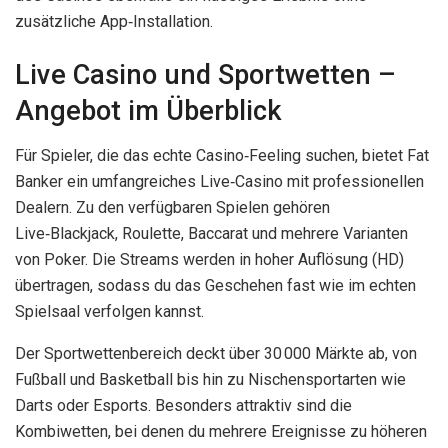
zusätzliche App‑Installation.
Live Casino und Sportwetten –
Angebot im Überblick
Für Spieler, die das echte Casino‑Feeling suchen, bietet Fat
Banker ein umfangreiches Live‑Casino mit professionellen
Dealern. Zu den verfügbaren Spielen gehören
Live‑Blackjack, Roulette, Baccarat und mehrere Varianten
von Poker. Die Streams werden in hoher Auflösung (HD)
übertragen, sodass du das Geschehen fast wie im echten
Spielsaal verfolgen kannst.
Der Sportwettenbereich deckt über 30 000 Märkte ab, von
Fußball und Basketball bis hin zu Nischensportarten wie
Darts oder Esports. Besonders attraktiv sind die
Kombiwetten, bei denen du mehrere Ereignisse zu höheren