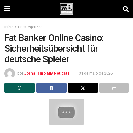
Início
Uncategorized
Fat Banker Online Casino:
Sicherheitsübersicht für
deutsche Spieler
por
Jornalismo MB Notícias
31 de maio de 2026