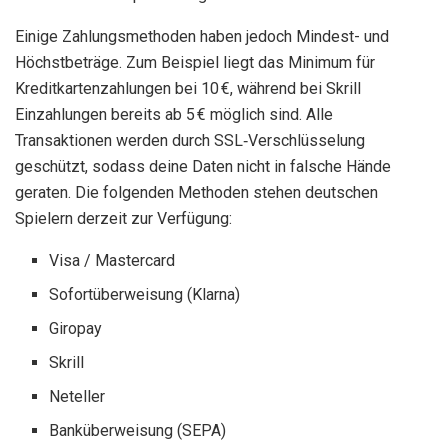
Einige Zahlungsmethoden haben jedoch Mindest- und
Höchstbeträge. Zum Beispiel liegt das Minimum für
Kreditkartenzahlungen bei 10 €, während bei Skrill
Einzahlungen bereits ab 5 € möglich sind. Alle
Transaktionen werden durch SSL‑Verschlüsselung
geschützt, sodass deine Daten nicht in falsche Hände
geraten. Die folgenden Methoden stehen deutschen
Spielern derzeit zur Verfügung:
Visa / Mastercard
Sofortüberweisung (Klarna)
Giropay
Skrill
Neteller
Banküberweisung (SEPA)