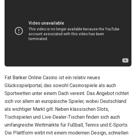
Fat Banker Online Casino ist ein relativ neues
Glücksspielportal, das sowohl Casinospiele als auch
Sportwetten unter einem Dach vereint. Das Angebot richtet
sich vor allem an europäische Spieler, wobei Deutschland
als wichtiger Markt gilt. Neben klassischen Slots,
Tischspielen und Live‑Dealer‑Tischen finden sich auch
umfangreiche Wettmärkte für Fußball, Tennis und E‑Sports.
Die Plattform wirbt mit einem modernen Design, schnellen