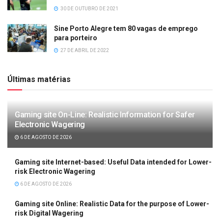
30 DE OUTUBRO DE 2021
Sine Porto Alegre tem 80 vagas de emprego
para porteiro
27 DE ABRIL DE 2022
Últimas matérias
Gaming site On-Line: Realistic Information for Safer
Electronic Wagering
6 DE AGOSTO DE 2026
Gaming site Internet-based: Useful Data intended for Lower-
risk Electronic Wagering
6 DE AGOSTO DE 2026
Gaming site Online: Realistic Data for the purpose of Lower-
risk Digital Wagering