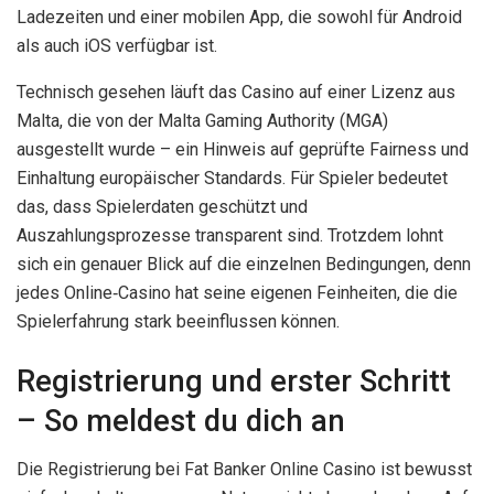
Ladezeiten und einer mobilen App, die sowohl für Android
als auch iOS verfügbar ist.
Technisch gesehen läuft das Casino auf einer Lizenz aus
Malta, die von der Malta Gaming Authority (MGA)
ausgestellt wurde – ein Hinweis auf geprüfte Fairness und
Einhaltung europäischer Standards. Für Spieler bedeutet
das, dass Spielerdaten geschützt und
Auszahlungsprozesse transparent sind. Trotzdem lohnt
sich ein genauer Blick auf die einzelnen Bedingungen, denn
jedes Online‑Casino hat seine eigenen Feinheiten, die die
Spielerfahrung stark beeinflussen können.
Registrierung und erster Schritt
– So meldest du dich an
Die Registrierung bei Fat Banker Online Casino ist bewusst