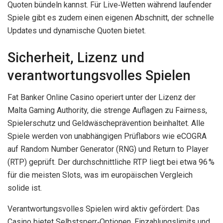
Quoten bündeln kannst. Für Live‑Wetten während laufender
Spiele gibt es zudem einen eigenen Abschnitt, der schnelle
Updates und dynamische Quoten bietet.
Sicherheit, Lizenz und
verantwortungsvolles Spielen
Fat Banker Online Casino operiert unter der Lizenz der
Malta Gaming Authority, die strenge Auflagen zu Fairness,
Spielerschutz und Geldwäscheprävention beinhaltet. Alle
Spiele werden von unabhängigen Prüflabors wie eCOGRA
auf Random Number Generator (RNG) und Return to Player
(RTP) geprüft. Der durchschnittliche RTP liegt bei etwa 96 %
für die meisten Slots, was im europäischen Vergleich
solide ist.
Verantwortungsvolles Spielen wird aktiv gefördert: Das
Casino bietet Selbstsperr‑Optionen, Einzahlungslimits und