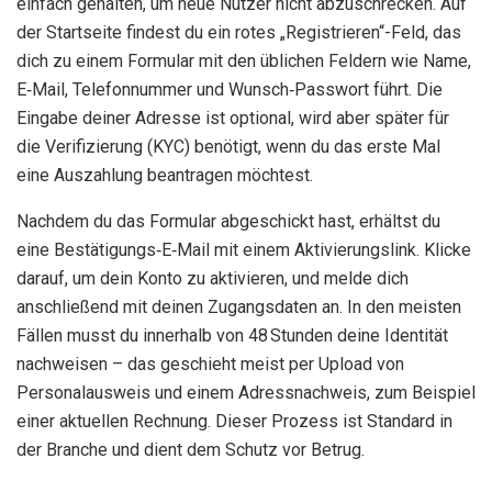
einfach gehalten, um neue Nutzer nicht abzuschrecken. Auf
der Startseite findest du ein rotes „Registrieren“-Feld, das
dich zu einem Formular mit den üblichen Feldern wie Name,
E‑Mail, Telefonnummer und Wunsch‑Passwort führt. Die
Eingabe deiner Adresse ist optional, wird aber später für
die Verifizierung (KYC) benötigt, wenn du das erste Mal
eine Auszahlung beantragen möchtest.
Nachdem du das Formular abgeschickt hast, erhältst du
eine Bestätigungs‑E‑Mail mit einem Aktivierungslink. Klicke
darauf, um dein Konto zu aktivieren, und melde dich
anschließend mit deinen Zugangsdaten an. In den meisten
Fällen musst du innerhalb von 48 Stunden deine Identität
nachweisen – das geschieht meist per Upload von
Personalausweis und einem Adressnachweis, zum Beispiel
einer aktuellen Rechnung. Dieser Prozess ist Standard in
der Branche und dient dem Schutz vor Betrug.