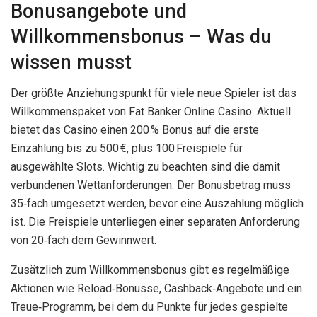
Bonusangebote und
Willkommensbonus – Was du
wissen musst
Der größte Anziehungspunkt für viele neue Spieler ist das
Willkommenspaket von Fat Banker Online Casino. Aktuell
bietet das Casino einen 200 % Bonus auf die erste
Einzahlung bis zu 500 €, plus 100 Freispiele für
ausgewählte Slots. Wichtig zu beachten sind die damit
verbundenen Wettanforderungen: Der Bonusbetrag muss
35‑fach umgesetzt werden, bevor eine Auszahlung möglich
ist. Die Freispiele unterliegen einer separaten Anforderung
von 20‑fach dem Gewinnwert.
Zusätzlich zum Willkommensbonus gibt es regelmäßige
Aktionen wie Reload‑Bonusse, Cashback‑Angebote und ein
Treue‑Programm, bei dem du Punkte für jedes gespielte