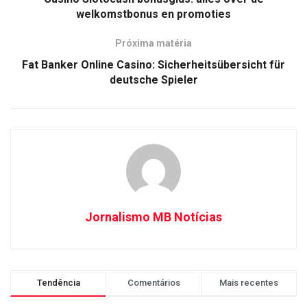
welkomstbonus en promoties
Próxima matéria
Fat Banker Online Casino: Sicherheitsübersicht für
deutsche Spieler
Jornalismo MB Notícias
Tendência
Comentários
Mais recentes