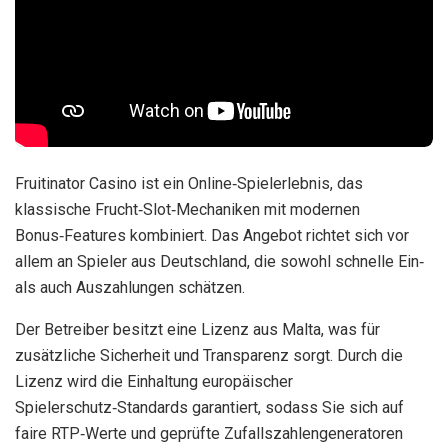
Fruitinator Casino ist ein Online‑Spielerlebnis, das
klassische Frucht‑Slot‑Mechaniken mit modernen
Bonus‑Features kombiniert. Das Angebot richtet sich vor
allem an Spieler aus Deutschland, die sowohl schnelle Ein‑
als auch Auszahlungen schätzen.
Der Betreiber besitzt eine Lizenz aus Malta, was für
zusätzliche Sicherheit und Transparenz sorgt. Durch die
Lizenz wird die Einhaltung europäischer
Spielerschutz‑Standards garantiert, sodass Sie sich auf
faire RTP‑Werte und geprüfte Zufallszahlengeneratoren