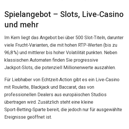
Spielangebot – Slots, Live‑Casino
und mehr
Im Kern liegt das Angebot bei über 500 Slot‑Titeln, darunter
viele Frucht‑Varianten, die mit hohen RTP‑Werten (bis zu
96,8 %) und mittlerer bis hoher Volatilität punkten. Neben
klassischen Automaten finden Sie progressive
Jackpot‑Slots, die potenziell Millionenwerte auszahlen.
Für Liebhaber von Echtzeit‑Action gibt es ein Live‑Casino
mit Roulette, Blackjack und Baccarat, das von
professionellen Dealers aus europäischen Studios
übertragen wird. Zusätzlich steht eine kleine
Sport‑Betting‑Sparte bereit, die jedoch nur für ausgewählte
Ereignisse geöffnet ist.