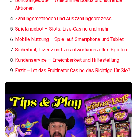
Bonusangebote – Willkommenbonus und laufende
Aktionen
Zahlungsmethoden und Auszahlungsprozess
Spielangebot – Slots, Live‑Casino und mehr
Mobile Nutzung – Spiel auf Smartphone und Tablet
Sicherheit, Lizenz und verantwortungsvolles Spielen
Kundenservice – Erreichbarkeit und Hilfestellung
Fazit – Ist das Fruitinator Casino das Richtige für Sie?