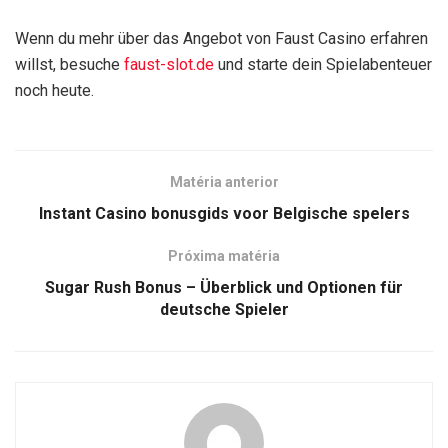
Wenn du mehr über das Angebot von Faust Casino erfahren
willst, besuche
faust-slot.de
und starte dein Spielabenteuer
noch heute.
Matéria anterior
Instant Casino bonusgids voor Belgische spelers
Próxima matéria
Sugar Rush Bonus – Überblick und Optionen für
deutsche Spieler