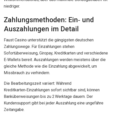
niedriger.
Zahlungsmethoden: Ein‑ und
Auszahlungen im Detail
Faust Casino unterstützt die gängigsten deutschen
Zahlungswege. Für Einzahlungen stehen
Sofortüberweisung, Giropay, Kreditkarten und verschiedene
E‑Wallets bereit. Auszahlungen werden meistens über die
gleiche Methode wie die Einzahlung abgewickelt, um
Missbrauch zu verhindern.
Die Bearbeitungszeit variiert: Während
Kreditkarten‑Einzahlungen sofort sichtbar sind, können
Banküberweisungen bis zu 2 Werktage dauern. Der
Kundensupport gibt bei jeder Auszahlung eine ungefähre
Zeitangabe.