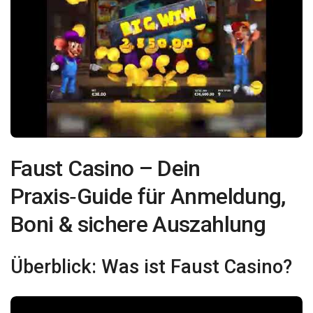
Faust Casino – Dein
Praxis‑Guide für Anmeldung,
Boni & sichere Auszahlung
Überblick: Was ist Faust Casino?