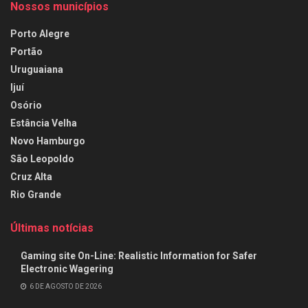
Nossos municípios
Porto Alegre
Portão
Uruguaiana
Ijuí
Osório
Estância Velha
Novo Hamburgo
São Leopoldo
Cruz Alta
Rio Grande
Últimas notícias
Gaming site On-Line: Realistic Information for Safer
Electronic Wagering
6 DE AGOSTO DE 2026