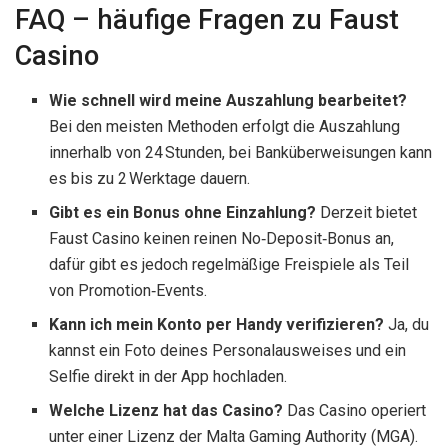
FAQ – häufige Fragen zu Faust
Casino
Wie schnell wird meine Auszahlung bearbeitet?
Bei den meisten Methoden erfolgt die Auszahlung
innerhalb von 24 Stunden, bei Banküberweisungen kann
es bis zu 2 Werktage dauern.
Gibt es ein Bonus ohne Einzahlung?
Derzeit bietet
Faust Casino keinen reinen No‑Deposit‑Bonus an,
dafür gibt es jedoch regelmäßige Freispiele als Teil
von Promotion‑Events.
Kann ich mein Konto per Handy verifizieren?
Ja, du
kannst ein Foto deines Personalausweises und ein
Selfie direkt in der App hochladen.
Welche Lizenz hat das Casino?
Das Casino operiert
unter einer Lizenz der Malta Gaming Authority (MGA).