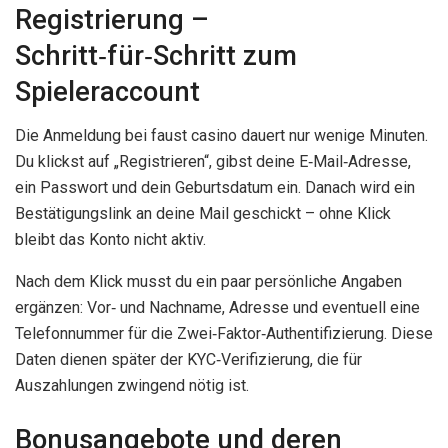
Registrierung –
Schritt‑für‑Schritt zum
Spieleraccount
Die Anmeldung bei faust casino dauert nur wenige Minuten.
Du klickst auf „Registrieren“, gibst deine E‑Mail‑Adresse,
ein Passwort und dein Geburtsdatum ein. Danach wird ein
Bestätigungslink an deine Mail geschickt – ohne Klick
bleibt das Konto nicht aktiv.
Nach dem Klick musst du ein paar persönliche Angaben
ergänzen: Vor‑ und Nachname, Adresse und eventuell eine
Telefonnummer für die Zwei‑Faktor‑Authentifizierung. Diese
Daten dienen später der KYC‑Verifizierung, die für
Auszahlungen zwingend nötig ist.
Bonusangebote und deren