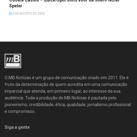
Speler
6 DE AGOSTO DE 2026
O MB Notícias é um grupo de comunicação criado em 2011. Ele é
fruto da determinação de quem acredita em uma comunicação
imparcial que atenda, em primeiro lugar, ao interesse da sua
audiência. Toda a produção do MB Notícias é pautada pelo
pioneirismo, credibilidade, ética, qualidade, jornalismo profissional
e compromisso.
Siga a gente