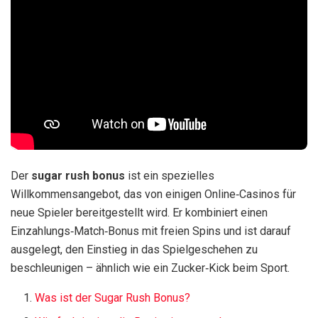
Der
sugar rush bonus
ist ein spezielles
Willkommensangebot, das von einigen Online‑Casinos für
neue Spieler bereitgestellt wird. Er kombiniert einen
Einzahlungs‑Match‑Bonus mit freien Spins und ist darauf
ausgelegt, den Einstieg in das Spielgeschehen zu
beschleunigen – ähnlich wie ein Zucker‑Kick beim Sport.
Was ist der Sugar Rush Bonus?