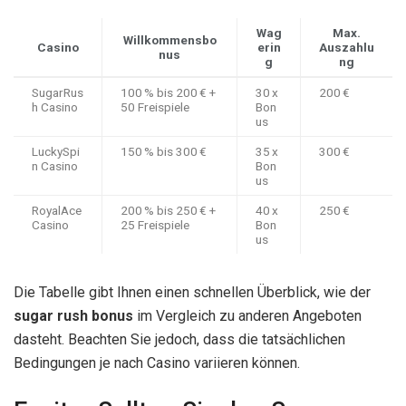
Wag
Max.
Willkommensbo
Casino
erin
Auszahlu
nus
g
ng
SugarRus
100 % bis 200 € +
30 x
200 €
h Casino
50 Freispiele
Bon
us
LuckySpi
150 % bis 300 €
35 x
300 €
n Casino
Bon
us
RoyalAce
200 % bis 250 € +
40 x
250 €
Casino
25 Freispiele
Bon
us
Die Tabelle gibt Ihnen einen schnellen Überblick, wie der
sugar rush bonus
im Vergleich zu anderen Angeboten
dasteht. Beachten Sie jedoch, dass die tatsächlichen
Bedingungen je nach Casino variieren können.