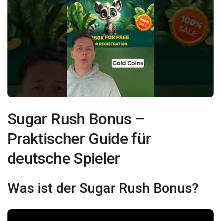
Sugar Rush Bonus –
Praktischer Guide für
deutsche Spieler
Was ist der Sugar Rush Bonus?