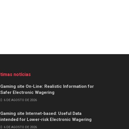
ltimas notícias
Gaming site On-Line: Realistic Information for
Safer Electronic Wagering
6 DE AGOSTO DE 2026
Gaming site Internet-based: Useful Data
intended for Lower-risk Electronic Wagering
6 DE AGOSTO DE 2026