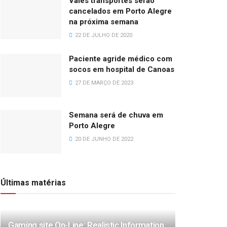
Vales transportes serão
cancelados em Porto Alegre
na próxima semana
22 DE JULHO DE 2020
Paciente agride médico com
socos em hospital de Canoas
27 DE MARÇO DE 2023
Semana será de chuva em
Porto Alegre
20 DE JUNHO DE 2022
Últimas matérias
Gaming site On-Line: Realistic Information