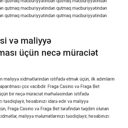
ən qutmaq məcburiyyətindən qutmaq məcburiyyətindən
ən qutmaq məcburiyyətindən qutmaq məcburiyyətindən
ən qutmaq məcburiyyətindən qutmaq məcburiyyətindən
si və maliyyə
ması üçün necə müraciət
 maliyyə xidmətlərindən istifadə etmək üçün, ilk adımların
 aparılması çox vacibdir. Fraga Casino və Fraga Bet
üçün bir neçə müraciət mərhələsindən istifadə
ı təsdiqləyir, hesabınızı idarə edir və maliyyə
üçün, Fraga Casino və Fraga Bet tərəfindən təqdim olunan
xidmətlər, maliyyə məlumatlarınızı təsdiqləyir, hesabınızı