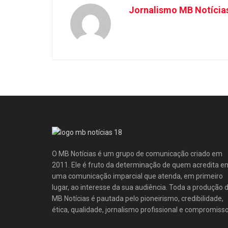
Jornalismo MB Notícia
O MB Notícias é um grupo de comunicação criado em
2011. Ele é fruto da determinação de quem acredita e
uma comunicação imparcial que atenda, em primeiro
lugar, ao interesse da sua audiência. Toda a produção 
MB Notícias é pautada pelo pioneirismo, credibilidade,
ética, qualidade, jornalismo profissional e compromisso