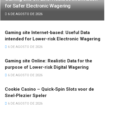
for Safer Electronic Wagering
6 DE AGOSTO DE 2026
Gaming site Internet-based: Useful Data
intended for Lower-risk Electronic Wagering
6 DE AGOSTO DE 2026
Gaming site Online: Realistic Data for the
purpose of Lower-risk Digital Wagering
6 DE AGOSTO DE 2026
Cookie Casino – Quick‑Spin Slots voor de
Snel‑Plezier Speler
6 DE AGOSTO DE 2026