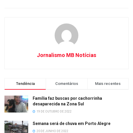
Jornalismo MB Notícias
Tendência
Comentários
Mais recentes
Família faz buscas por cachorrinha
desaparecida na Zona Sul
19 DE OUTUBRO DE 2022
Semana será de chuva em Porto Alegre
20 DE JUNHO DE 2022