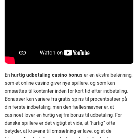
En
hurtig udbetaling casino bonus
er en ekstra belønning,
som et online casino giver nye spillere, og som kan
omsættes til kontanter inden for kort tid efter indbetaling.
Bonusser kan variere fra gratis spins til procentsatser på
din første indbetaling, men den fællesnævner er, at
casinoet lover en hurtig vej fra bonus til udbetaling. For
danske spillere er det vigtigt at vide, at “hurtig” ofte
betyder, at kravene til omsætning er lave, og at de