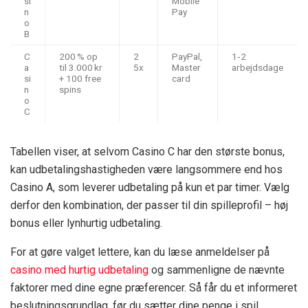
si
Mobile
n
Pay
o
B
C
200 % op
2
PayPal,
1‑2
a
til 3.000 kr
5x
Master
arbejdsdage
si
+ 100 free
card
n
spins
o
C
Tabellen viser, at selvom Casino C har den største bonus,
kan udbetalingshastigheden være langsommere end hos
Casino A, som leverer udbetaling på kun et par timer. Vælg
derfor den kombination, der passer til din spilleprofil – høj
bonus eller lynhurtig udbetaling.
For at gøre valget lettere, kan du læse anmeldelser på
casino med hurtig udbetaling
og sammenligne de nævnte
faktorer med dine egne præferencer. Så får du et informeret
beslutningsgrundlag, før du sætter dine penge i spil.