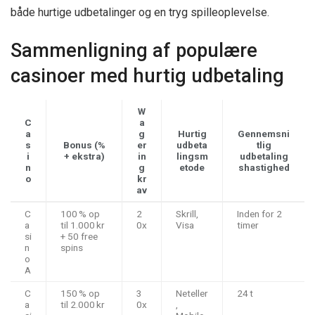
både hurtige udbetalinger og en tryg spilleoplevelse.
Sammenligning af populære
casinoer med hurtig udbetaling
W
C
a
a
g
Hurtig
Gennemsni
s
Bonus (%
er
udbeta
tlig
i
+ ekstra)
in
lingsm
udbetaling
n
g
etode
shastighed
o
kr
av
C
100 % op
2
Skrill,
Inden for 2
a
til 1.000 kr
0x
Visa
timer
si
+ 50 free
n
spins
o
A
C
150 % op
3
Neteller
24 t
a
til 2.000 kr
0x
,