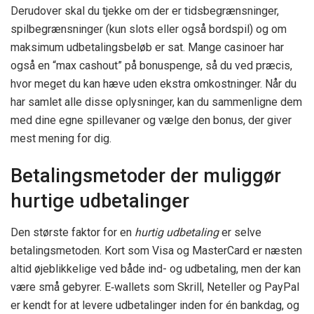
Derudover skal du tjekke om der er tidsbegrænsninger,
spilbegrænsninger (kun slots eller også bordspil) og om
maksimum udbetalingsbeløb er sat. Mange casinoer har
også en “max cashout” på bonuspenge, så du ved præcis,
hvor meget du kan hæve uden ekstra omkostninger. Når du
har samlet alle disse oplysninger, kan du sammenligne dem
med dine egne spillevaner og vælge den bonus, der giver
mest mening for dig.
Betalingsmetoder der muliggør
hurtige udbetalinger
Den største faktor for en
hurtig udbetaling
er selve
betalingsmetoden. Kort som Visa og MasterCard er næsten
altid øjeblikkelige ved både ind- og udbetaling, men der kan
være små gebyrer. E‑wallets som Skrill, Neteller og PayPal
er kendt for at levere udbetalinger inden for én bankdag, og