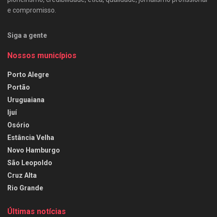
e compromisso.
Siga a gente
Nossos municípios
Porto Alegre
Portão
Uruguaiana
Ijuí
Osório
Estância Velha
Novo Hamburgo
São Leopoldo
Cruz Alta
Rio Grande
Últimas notícias