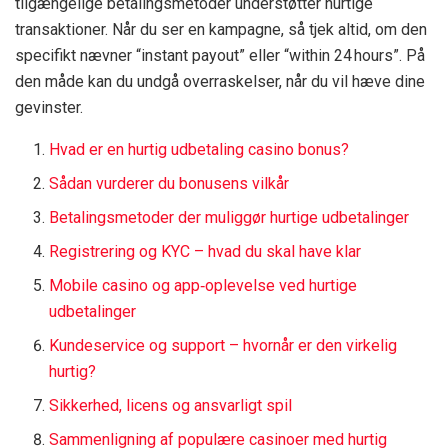
tilgængelige betalingsmetoder understøtter hurtige
transaktioner. Når du ser en kampagne, så tjek altid, om den
specifikt nævner “instant payout” eller “within 24 hours”. På
den måde kan du undgå overraskelser, når du vil hæve dine
gevinster.
Hvad er en hurtig udbetaling casino bonus?
Sådan vurderer du bonusens vilkår
Betalingsmetoder der muliggør hurtige udbetalinger
Registrering og KYC – hvad du skal have klar
Mobile casino og app‑oplevelse ved hurtige
udbetalinger
Kundeservice og support – hvornår er den virkelig
hurtig?
Sikkerhed, licens og ansvarligt spil
Sammenligning af populære casinoer med hurtig