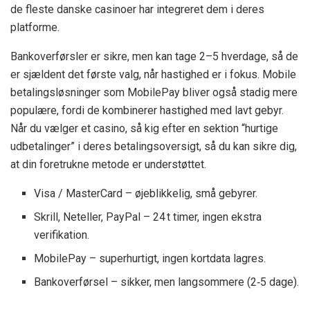
de fleste danske casinoer har integreret dem i deres
platforme.
Bankoverførsler er sikre, men kan tage 2–5 hverdage, så de
er sjældent det første valg, når hastighed er i fokus. Mobile
betalingsløsninger som MobilePay bliver også stadig mere
populære, fordi de kombinerer hastighed med lavt gebyr.
Når du vælger et casino, så kig efter en sektion “hurtige
udbetalinger” i deres betalingsoversigt, så du kan sikre dig,
at din foretrukne metode er understøttet.
Visa / MasterCard – øjeblikkelig, små gebyrer.
Skrill, Neteller, PayPal – 24 t timer, ingen ekstra
verifikation.
MobilePay – superhurtigt, ingen kortdata lagres.
Bankoverførsel – sikker, men langsommere (2‑5 dage).