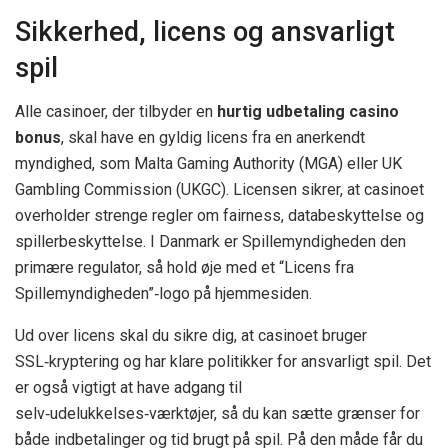
Sikkerhed, licens og ansvarligt
spil
Alle casinoer, der tilbyder en
hurtig udbetaling casino
bonus
, skal have en gyldig licens fra en anerkendt
myndighed, som Malta Gaming Authority (MGA) eller UK
Gambling Commission (UKGC). Licensen sikrer, at casinoet
overholder strenge regler om fairness, databeskyttelse og
spillerbeskyttelse. I Danmark er Spillemyndigheden den
primære regulator, så hold øje med et “Licens fra
Spillemyndigheden”‑logo på hjemmesiden.
Ud over licens skal du sikre dig, at casinoet bruger
SSL‑kryptering og har klare politikker for ansvarligt spil. Det
er også vigtigt at have adgang til
selv‑udelukkelses‑værktøjer, så du kan sætte grænser for
både indbetalinger og tid brugt på spil. På den måde får du