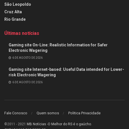
São Leopoldo
Cruz Alta
Rio Grande
Últimas notícias
Gaming site On-Line: Realistic Information for Safer
Electronic Wagering
6 DE AGOSTO DE 2026
Gaming site Internet-based: Useful Data intended for Lower-
risk Electronic Wagering
6 DE AGOSTO DE 2026
Fale Conosco
Quem somos
Politica Privacidade
©2011 - 2021
MB Notícias
-
O Melhor do RS é o gaúcho
.