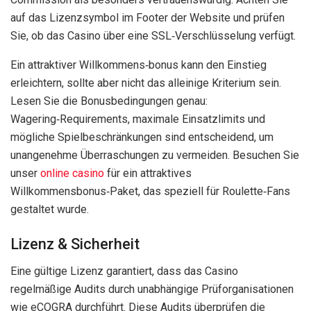
auf das Lizenzsymbol im Footer der Website und prüfen
Sie, ob das Casino über eine SSL‑Verschlüsselung verfügt.
Ein attraktiver Willkommens‑bonus kann den Einstieg
erleichtern, sollte aber nicht das alleinige Kriterium sein.
Lesen Sie die Bonusbedingungen genau:
Wagering‑Requirements, maximale Einsatzlimits und
mögliche Spielbeschränkungen sind entscheidend, um
unangenehme Überraschungen zu vermeiden. Besuchen Sie
unser
online casino
für ein attraktives
Willkommensbonus‑Paket, das speziell für Roulette‑Fans
gestaltet wurde.
Lizenz & Sicherheit
Eine gültige Lizenz garantiert, dass das Casino
regelmäßige Audits durch unabhängige Prüforganisationen
wie eCOGRA durchführt. Diese Audits überprüfen die