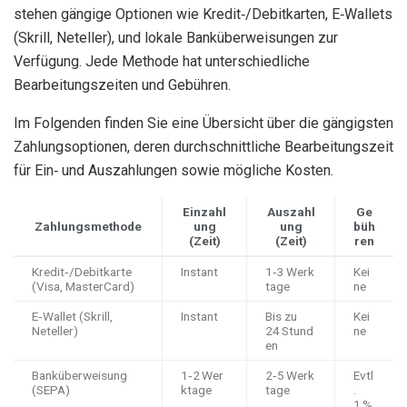
stehen gängige Optionen wie Kredit‑/Debitkarten, E‑Wallets
(Skrill, Neteller), und lokale Banküberweisungen zur
Verfügung. Jede Methode hat unterschiedliche
Bearbeitungszeiten und Gebühren.
Im Folgenden finden Sie eine Übersicht über die gängigsten
Zahlungsoptionen, deren durchschnittliche Bearbeitungszeit
für Ein‑ und Auszahlungen sowie mögliche Kosten.
Einzahl
Auszahl
Ge
Zahlungs­methode
ung
ung
büh
(Zeit)
(Zeit)
ren
Kredit‑/Debitkarte
Instant
1‑3 Werk
Kei
(Visa, MasterCard)
tage
ne
E‑Wallet (Skrill,
Instant
Bis zu
Kei
Neteller)
24 Stund
ne
en
Banküberweisung
1‑2 Wer
2‑5 Werk
Evtl
(SEPA)
ktage
tage
.
1 %