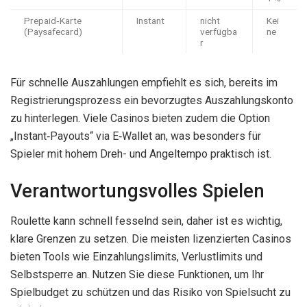
Prepaid‑Karte
Instant
nicht
Kei
(Paysafecard)
verfügba
ne
r
Für schnelle Auszahlungen empfiehlt es sich, bereits im
Registrierungsprozess ein bevorzugtes Auszahlungskonto
zu hinterlegen. Viele Casinos bieten zudem die Option
„Instant‑Payouts“ via E‑Wallet an, was besonders für
Spieler mit hohem Dreh- und Angeltempo praktisch ist.
Verantwortungsvolles Spielen
Roulette kann schnell fesselnd sein, daher ist es wichtig,
klare Grenzen zu setzen. Die meisten lizenzierten Casinos
bieten Tools wie Einzahlungslimits, Verlustlimits und
Selbstsperre an. Nutzen Sie diese Funktionen, um Ihr
Spielbudget zu schützen und das Risiko von Spielsucht zu