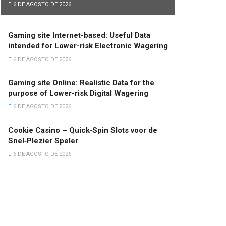
6 DE AGOSTO DE 2026
Gaming site Internet-based: Useful Data
intended for Lower-risk Electronic Wagering
6 DE AGOSTO DE 2026
Gaming site Online: Realistic Data for the
purpose of Lower-risk Digital Wagering
6 DE AGOSTO DE 2026
Cookie Casino – Quick‑Spin Slots voor de
Snel‑Plezier Speler
6 DE AGOSTO DE 2026