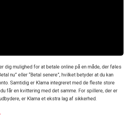
er dig mulighed for at betale online på en måde, der føles
tal nu” eller “Betal senere”, hvilket betyder at du kan
onto. Samtidig er Klarna integreret med de fleste store
 du får en kvittering med det samme. For spillere, der er
dbydere, er Klarna et ekstra lag af sikkerhed.
?