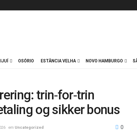
IJUÍ
OSÓRIO
ESTÂNCIA VELHA
NOVO HAMBURGO
S
ering: trin‑for‑trin
betaling og sikker bonus
0
026
em
Uncategorized