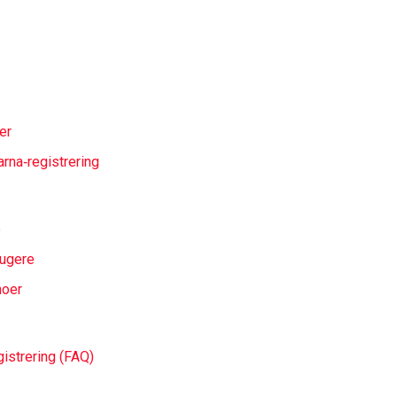
er
arna‑registrering
e
rugere
noer
gistrering (FAQ)