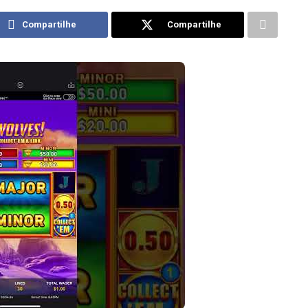
Compartilhe
Compartilhe