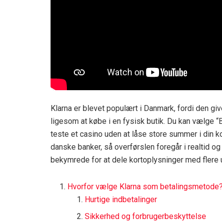
Klarna er blevet populært i Danmark, fordi den giv
ligesom at købe i en fysisk butik. Du kan vælge “Be
teste et casino uden at låse store summer i din k
danske banker, så overførslen foregår i realtid og
bekymrede for at dele kortoplysninger med flere u
Hvorfor vælge Klarna som betalingsmetode
Hurtige indbetalinger
Sikkerhed og forbrugerbeskyttelse