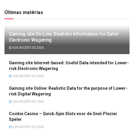
Últimas matérias
Gaming site On-Line: Realistic Information for Safer
Electronic Wagering
6 DE AGOSTO DE 2026
Gaming site Internet-based: Useful Data intended for Lower-
risk Electronic Wagering
6 DE AGOSTO DE 2026
Gaming site Online: Realistic Data for the purpose of Lower-
risk Digital Wagering
6 DE AGOSTO DE 2026
Cookie Casino – Quick‑Spin Slots voor de Snel‑Plezier
Speler
6 DE AGOSTO DE 2026