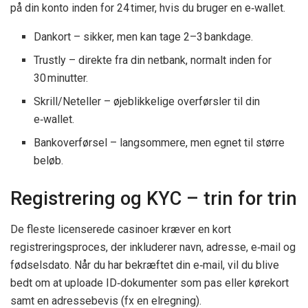
på din konto inden for 24 timer, hvis du bruger en e‑wallet.
Dankort – sikker, men kan tage 2–3 bankdage.
Trustly – direkte fra din netbank, normalt inden for
30 minutter.
Skrill/Neteller – øjeblikkelige overførsler til din
e‑wallet.
Bankoverførsel – langsommere, men egnet til større
beløb.
Registrering og KYC – trin for trin
De fleste licenserede casinoer kræver en kort
registreringsproces, der inkluderer navn, adresse, e‑mail og
fødselsdato. Når du har bekræftet din e‑mail, vil du blive
bedt om at uploade ID‑dokumenter som pas eller kørekort
samt en adressebevis (fx en elregning).