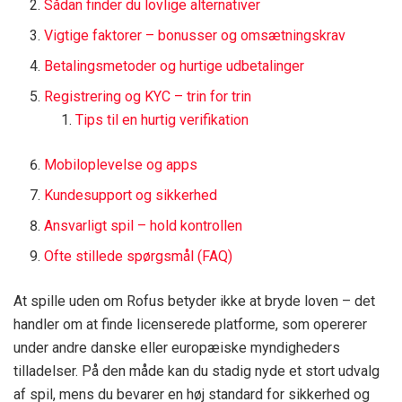
Sådan finder du lovlige alternativer
Vigtige faktorer – bonusser og omsætningskrav
Betalingsmetoder og hurtige udbetalinger
Registrering og KYC – trin for trin
Tips til en hurtig verifikation
Mobiloplevelse og apps
Kundesupport og sikkerhed
Ansvarligt spil – hold kontrollen
Ofte stillede spørgsmål (FAQ)
At spille uden om Rofus betyder ikke at bryde loven – det
handler om at finde licenserede platforme, som opererer
under andre danske eller europæiske myndigheders
tilladelser. På den måde kan du stadig nyde et stort udvalg
af spil, mens du bevarer en høj standard for sikkerhed og