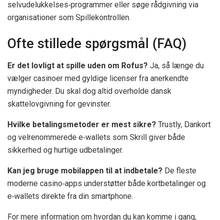
selvudelukkelses‑programmer eller søge rådgivning via
organisationer som Spillekontrollen.
Ofte stillede spørgsmål (FAQ)
Er det lovligt at spille uden om Rofus?
Ja, så længe du
vælger casinoer med gyldige licenser fra anerkendte
myndigheder. Du skal dog altid overholde dansk
skattelovgivning for gevinster.
Hvilke betalingsmetoder er mest sikre?
Trustly, Dankort
og velrenommerede e‑wallets som Skrill giver både
sikkerhed og hurtige udbetalinger.
Kan jeg bruge mobilappen til at indbetale?
De fleste
moderne casino‑apps understøtter både kortbetalinger og
e‑wallets direkte fra din smartphone.
For mere information om hvordan du kan komme i gang,