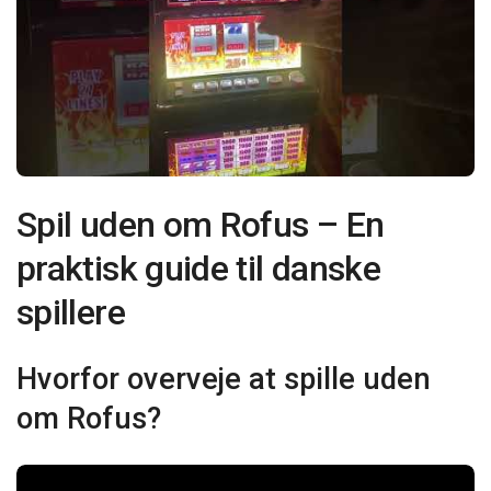
Spil uden om Rofus – En
praktisk guide til danske
spillere
Hvorfor overveje at spille uden
om Rofus?