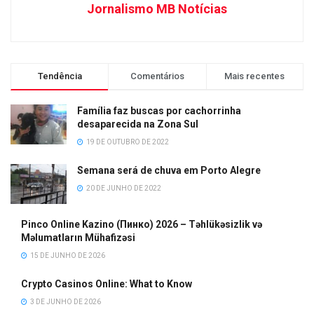
Jornalismo MB Notícias
Tendência
Comentários
Mais recentes
Família faz buscas por cachorrinha
desaparecida na Zona Sul
19 DE OUTUBRO DE 2022
Semana será de chuva em Porto Alegre
20 DE JUNHO DE 2022
Pinco Online Kazino (Пинко) 2026 – Təhlükəsizlik və
Məlumatların Mühafizəsi
15 DE JUNHO DE 2026
Crypto Casinos Online: What to Know
3 DE JUNHO DE 2026