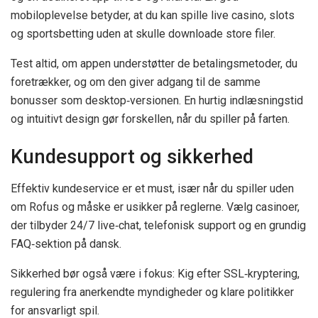
mobiloplevelse betyder, at du kan spille live casino, slots
og sportsbetting uden at skulle downloade store filer.
Test altid, om appen understøtter de betalingsmetoder, du
foretrækker, og om den giver adgang til de samme
bonusser som desktop‑versionen. En hurtig indlæsningstid
og intuitivt design gør forskellen, når du spiller på farten.
Kundesupport og sikkerhed
Effektiv kundeservice er et must, især når du spiller uden
om Rofus og måske er usikker på reglerne. Vælg casinoer,
der tilbyder 24/7 live‑chat, telefonisk support og en grundig
FAQ‑sektion på dansk.
Sikkerhed bør også være i fokus: Kig efter SSL‑kryptering,
regulering fra anerkendte myndigheder og klare politikker
for ansvarligt spil.