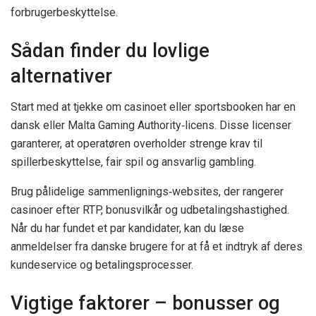
forbrugerbeskyttelse.
Sådan finder du lovlige
alternativer
Start med at tjekke om casinoet eller sportsbooken har en
dansk eller Malta Gaming Authority‑licens. Disse licenser
garanterer, at operatøren overholder strenge krav til
spillerbeskyttelse, fair spil og ansvarlig gambling.
Brug pålidelige sammenlignings‑websites, der rangerer
casinoer efter RTP, bonusvilkår og udbetalingshastighed.
Når du har fundet et par kandidater, kan du læse
anmeldelser fra danske brugere for at få et indtryk af deres
kundeservice og betalingsprocesser.
Vigtige faktorer – bonusser og