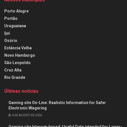
Porto Alegre
Portão
Uruguaiana
Ijuí
Osório
Estância Velha
Novo Hamburgo
São Leopoldo
Cruz Alta
Rio Grande
Últimas notícias
Gaming site On-Line: Realistic Information for Safer
Electronic Wagering
6 DE AGOSTO DE 2026
Gaming site Internet-based: Useful Data intended for Lower-