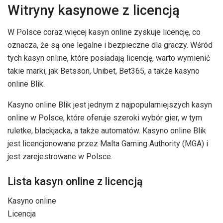
Witryny kasynowe z licencją
W Polsce coraz więcej kasyn online zyskuje licencję, co
oznacza, że są one legalne i bezpieczne dla graczy. Wśród
tych kasyn online, które posiadają licencję, warto wymienić
takie marki, jak Betsson, Unibet, Bet365, a także kasyno
online Blik.
Kasyno online Blik jest jednym z najpopularniejszych kasyn
online w Polsce, które oferuje szeroki wybór gier, w tym
ruletke, blackjacka, a także automatów. Kasyno online Blik
jest licencjonowane przez Malta Gaming Authority (MGA) i
jest zarejestrowane w Polsce.
Lista kasyn online z licencją
Kasyno online
Licencja