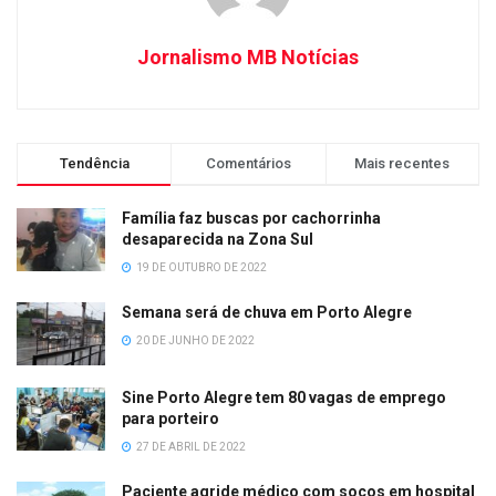
Jornalismo MB Notícias
Tendência
Comentários
Mais recentes
Família faz buscas por cachorrinha
desaparecida na Zona Sul
19 DE OUTUBRO DE 2022
Semana será de chuva em Porto Alegre
20 DE JUNHO DE 2022
Sine Porto Alegre tem 80 vagas de emprego
para porteiro
27 DE ABRIL DE 2022
Paciente agride médico com socos em hospital