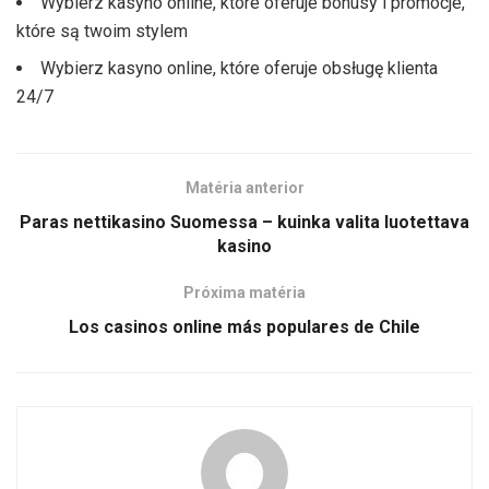
Wybierz kasyno online, które oferuje bonusy i promocje,
które są twoim stylem
Wybierz kasyno online, które oferuje obsługę klienta
24/7
Matéria anterior
Paras nettikasino Suomessa – kuinka valita luotettava
kasino
Próxima matéria
Los casinos online más populares de Chile