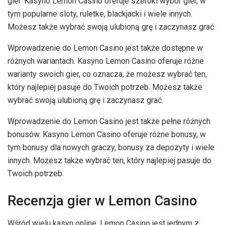
gier. Kasyno Lemon Casino oferuje szeroki wybór gier, w
tym popularne sloty, ruletke, blackjacki i wiele innych.
Możesz także wybrać swoją ulubioną grę i zaczynasz grać.
Wprowadzenie do Lemon Casino jest także dostępne w
różnych wariantach. Kasyno Lemon Casino oferuje różne
warianty swoich gier, co oznacza, że możesz wybrać ten,
który najlepiej pasuje do Twoich potrzeb. Możesz także
wybrać swoją ulubioną grę i zaczynasz grać.
Wprowadzenie do Lemon Casino jest także pełne różnych
bonusów. Kasyno Lemon Casino oferuje różne bonusy, w
tym bonusy dla nowych graczy, bonusy za depozyty i wiele
innych. Możesz także wybrać ten, który najlepiej pasuje do
Twoich potrzeb.
Recenzja gier w Lemon Casino
Wśród wielu kasyn online, Lemon Casino jest jednym z