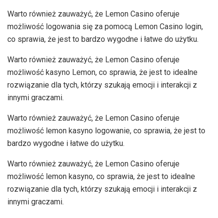
Warto również zauważyć, że Lemon Casino oferuje
możliwość logowania się za pomocą Lemon Casino login,
co sprawia, że jest to bardzo wygodne i łatwe do użytku.
Warto również zauważyć, że Lemon Casino oferuje
możliwość kasyno Lemon, co sprawia, że jest to idealne
rozwiązanie dla tych, którzy szukają emocji i interakcji z
innymi graczami.
Warto również zauważyć, że Lemon Casino oferuje
możliwość lemon kasyno logowanie, co sprawia, że jest to
bardzo wygodne i łatwe do użytku.
Warto również zauważyć, że Lemon Casino oferuje
możliwość lemon kasyno, co sprawia, że jest to idealne
rozwiązanie dla tych, którzy szukają emocji i interakcji z
innymi graczami.