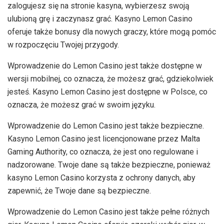
zalogujesz się na stronie kasyna, wybierzesz swoją
ulubioną grę i zaczynasz grać. Kasyno Lemon Casino
oferuje także bonusy dla nowych graczy, które mogą pomóc
w rozpoczęciu Twojej przygody.
Wprowadzenie do Lemon Casino jest także dostępne w
wersji mobilnej, co oznacza, że możesz grać, gdziekolwiek
jesteś. Kasyno Lemon Casino jest dostępne w Polsce, co
oznacza, że możesz grać w swoim języku.
Wprowadzenie do Lemon Casino jest także bezpieczne.
Kasyno Lemon Casino jest licencjonowane przez Malta
Gaming Authority, co oznacza, że jest ono regulowane i
nadzorowane. Twoje dane są także bezpieczne, ponieważ
kasyno Lemon Casino korzysta z ochrony danych, aby
zapewnić, że Twoje dane są bezpieczne.
Wprowadzenie do Lemon Casino jest także pełne różnych