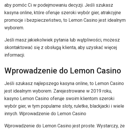
aby pomóc Ci w podejmowaniu decyzji. Jeśli szukasz
kasyna online, które oferuje szeroki wybór gier, atrakcyjne
promocje i bezpieczeństwo, to Lemon Casino jest idealnym
wyborem.
Jeśli masz jakiekolwiek pytania lub wątpliwości, możesz
skontaktować się z obsługą klienta, aby uzyskać więcej
informacji.
Wprowadzenie do Lemon Casino
Jeśli szukasz najlepszego kasyna online, to Lemon Casino
jest idealnym wyborem. Zarejestrowane w 2019 roku,
kasyno Lemon Casino oferuje swoim klientom szeroki
wybór gier, w tym popularne sloty, ruletke, blackjacki i wiele
innych. Wprowadzenie do Lemon Casino
Wprowadzenie do Lemon Casino jest proste. Wystarczy, że