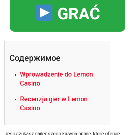
GRAĆ
Содержимое
Wprowadzenie do Lemon
Casino
Recenzja gier w Lemon
Casino
Jeśli szukasz najlepszego kasyna online, które oferuje