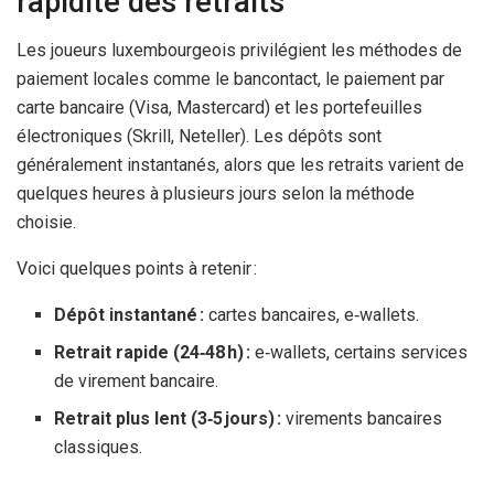
rapidité des retraits
Les joueurs luxembourgeois privilégient les méthodes de
paiement locales comme le bancontact, le paiement par
carte bancaire (Visa, Mastercard) et les portefeuilles
électroniques (Skrill, Neteller). Les dépôts sont
généralement instantanés, alors que les retraits varient de
quelques heures à plusieurs jours selon la méthode
choisie.
Voici quelques points à retenir :
Dépôt instantané :
cartes bancaires, e‑wallets.
Retrait rapide (24‑48 h) :
e‑wallets, certains services
de virement bancaire.
Retrait plus lent (3‑5 jours) :
virements bancaires
classiques.