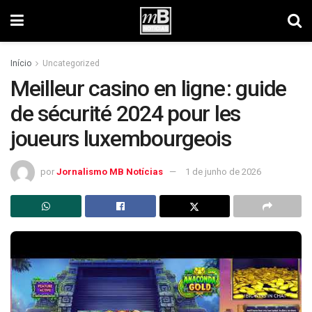
Início
Uncategorized
Meilleur casino en ligne : guide
de sécurité 2024 pour les
joueurs luxembourgeois
por
Jornalismo MB Notícias
1 de junho de 2026