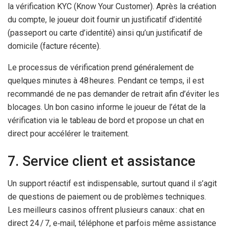
la vérification KYC (Know Your Customer). Après la création
du compte, le joueur doit fournir un justificatif d’identité
(passeport ou carte d’identité) ainsi qu’un justificatif de
domicile (facture récente).
Le processus de vérification prend généralement de
quelques minutes à 48 heures. Pendant ce temps, il est
recommandé de ne pas demander de retrait afin d’éviter les
blocages. Un bon casino informe le joueur de l’état de la
vérification via le tableau de bord et propose un chat en
direct pour accélérer le traitement.
7. Service client et assistance
Un support réactif est indispensable, surtout quand il s’agit
de questions de paiement ou de problèmes techniques.
Les meilleurs casinos offrent plusieurs canaux : chat en
direct 24 / 7, e‑mail, téléphone et parfois même assistance