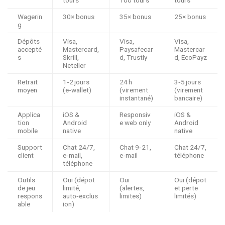
tours
100 tours
tours
Wagerin
30× bonus
35× bonus
25× bonus
g
Dépôts
Visa,
Visa,
Visa,
accepté
Mastercard,
Paysafecar
Mastercar
s
Skrill,
d, Trustly
d, EcoPayz
Neteller
Retrait
1‑2 jours
24 h
3‑5 jours
moyen
(e‑wallet)
(virement
(virement
instantané)
bancaire)
Applica
iOS &
Responsiv
iOS &
tion
Android
e web only
Android
mobile
native
native
Support
Chat 24/7,
Chat 9‑21,
Chat 24/7,
client
e‑mail,
e‑mail
téléphone
téléphone
Outils
Oui (dépot
Oui
Oui (dépot
de jeu
limité,
(alertes,
et perte
respons
auto‑exclus
limites)
limités)
able
ion)