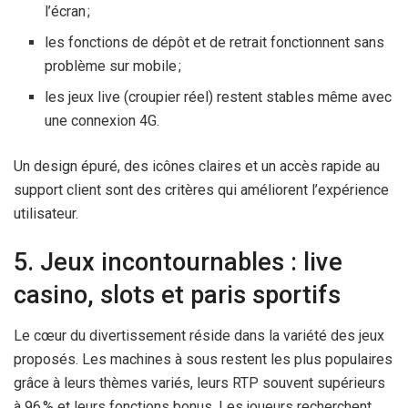
l’écran ;
les fonctions de dépôt et de retrait fonctionnent sans
problème sur mobile ;
les jeux live (croupier réel) restent stables même avec
une connexion 4G.
Un design épuré, des icônes claires et un accès rapide au
support client sont des critères qui améliorent l’expérience
utilisateur.
5. Jeux incontournables : live
casino, slots et paris sportifs
Le cœur du divertissement réside dans la variété des jeux
proposés. Les machines à sous restent les plus populaires
grâce à leurs thèmes variés, leurs RTP souvent supérieurs
à 96 % et leurs fonctions bonus. Les joueurs recherchent