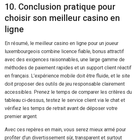
10. Conclusion pratique pour
choisir son meilleur casino en
ligne
En résumé, le meilleur casino en ligne pour un joueur
luxembourgeois combine licence fiable, bonus attractif
avec des exigences raisonnables, une large gamme de
méthodes de paiement rapides et un support client réactif
en français. L’expérience mobile doit être fluide, et le site
doit proposer des outils de jeu responsable clairement
accessibles. Prenez le temps de comparer les critères du
tableau ci‑dessus, testez le service client via le chat et
vérifiez les temps de retrait avant de déposer votre
premier argent.
Avec ces repères en main, vous serez mieux armé pour
profiter d’un divertissement sûr, transparent et surtout