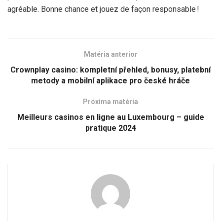
agréable. Bonne chance et jouez de façon responsable !
Matéria anterior
Crownplay casino: kompletní přehled, bonusy, platební
metody a mobilní aplikace pro české hráče
Próxima matéria
Meilleurs casinos en ligne au Luxembourg – guide
pratique 2024