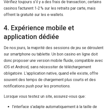
Vérifiez toujours s’il y a des frais de transaction ; certains
casinos facturent 1‑2 % sur les retraits par carte, mais
offrent la gratuité sur les e‑wallets.
4. Expérience mobile et
application dédiée
De nos jours, la majorité des sessions de jeu se déroulent
sur smartphone ou tablette. Un bon casino en ligne doit
donc proposer une version mobile fluide, compatible avec
iOS et Android, sans nécessiter de téléchargement
obligatoire. L’application native, quand elle existe, offre
souvent des temps de chargement plus courts et des
notifications push pour les promotions.
Lorsque vous testez un site, assurez‑vous que :
l’interface s’adapte automatiquement à la taille de