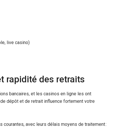
le, live casino)
rapidité des retraits
ns bancaires, et les casinos en ligne les ont
de dépôt et de retrait influence fortement votre
s courantes, avec leurs délais moyens de traitement :