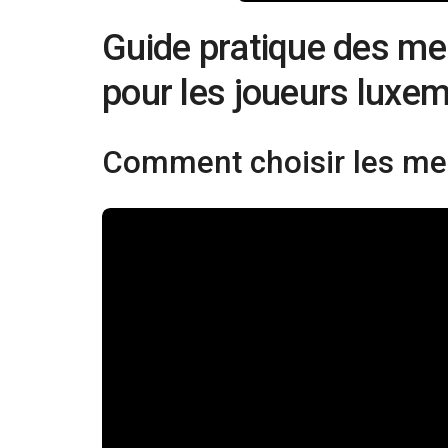
Guide pratique des mei
pour les joueurs luxe
Comment choisir les meil