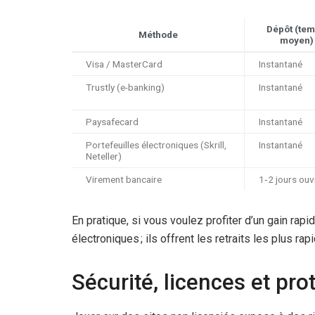
Dépôt (te
Méthode
moyen)
Visa / MasterCard
Instantané
Trustly (e-banking)
Instantané
Paysafecard
Instantané
Portefeuilles électroniques (Skrill,
Instantané
Neteller)
Virement bancaire
1‑2 jours ouv
En pratique, si vous voulez profiter d’un gain rapi
électroniques ; ils offrent les retraits les plus ra
Sécurité, licences et pro