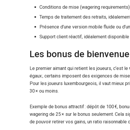
Conditions de mise (wagering requirements)
Temps de traitement des retraits, idéalement
Présence d’une version mobile fluide ou d’u
Support client réactif, idéalement disponible
Les bonus de bienvenue 
Le premier aimant qui retient les joueurs, c’est le
égaux ; certains imposent des exigences de mise
Pour les joueurs luxembourgeois, il vaut mieux pr
30 × ou moins.
Exemple de bonus attractif : dépôt de 100 €, bonus
wagering de 25 × sur le bonus seulement. Cela sig
de pouvoir retirer vos gains, un ratio raisonnable