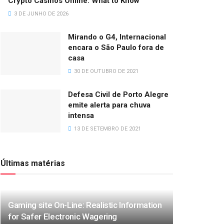
Crypto Casinos Online: What to Know
3 DE JUNHO DE 2026
Mirando o G4, Internacional
encara o São Paulo fora de
casa
30 DE OUTUBRO DE 2021
Defesa Civil de Porto Alegre
emite alerta para chuva
intensa
13 DE SETEMBRO DE 2021
Últimas matérias
Gaming site On-Line: Realistic Information
for Safer Electronic Wagering