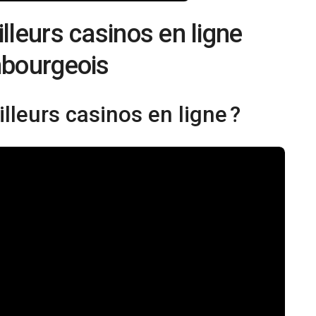
lleurs casinos en ligne
mbourgeois
leurs casinos en ligne ?