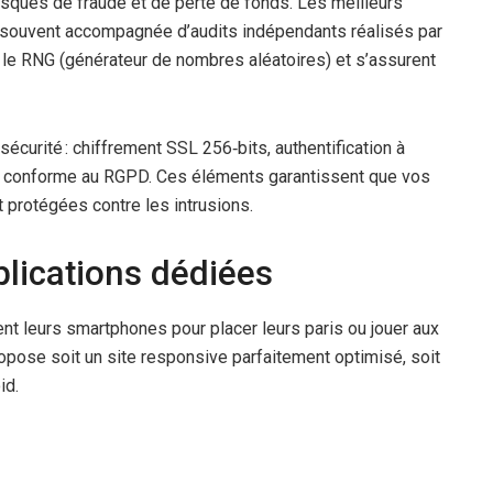
isques de fraude et de perte de fonds. Les meilleurs
e, souvent accompagnée d’audits indépendants réalisés par
le RNG (générateur de nombres aléatoires) et s’assurent
sécurité : chiffrement SSL 256‑bits, authentification à
ité conforme au RGPD. Ces éléments garantissent que vos
 protégées contre les intrusions.
plications dédiées
nt leurs smartphones pour placer leurs paris ou jouer aux
opose soit un site responsive parfaitement optimisé, soit
id.