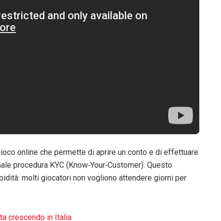
oco online che permette di aprire un conto e di effettuare
onale procedura KYC (Know‑Your‑Customer). Questo
idità: molti giocatori non vogliono attendere giorni per
a crescendo in Italia