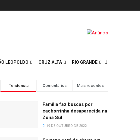
ÃO LEOPOLDO
CRUZ ALTA
RIO GRANDE
Tendência
Comentários
Mais recentes
Família faz buscas por
cachorrinha desaparecida na
Zona Sul
19 DE OUTUBRO DE 2022