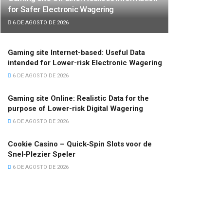
for Safer Electronic Wagering
6 DE AGOSTO DE 2026
Gaming site Internet-based: Useful Data
intended for Lower-risk Electronic Wagering
6 DE AGOSTO DE 2026
Gaming site Online: Realistic Data for the
purpose of Lower-risk Digital Wagering
6 DE AGOSTO DE 2026
Cookie Casino – Quick‑Spin Slots voor de
Snel‑Plezier Speler
6 DE AGOSTO DE 2026