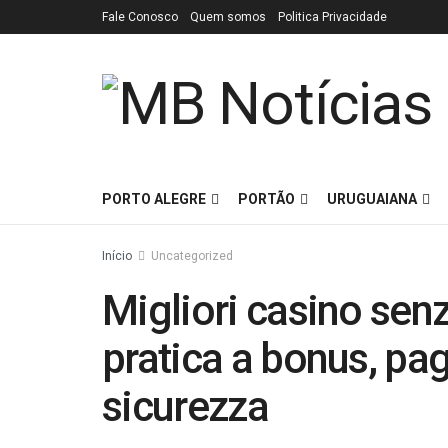
Fale Conosco
Quem somos
Politica Privacidade
PORTO ALEGRE
PORTÃO
URUGUAIANA
Início
Uncategorized
Migliori casino sen
pratica a bonus, pa
sicurezza