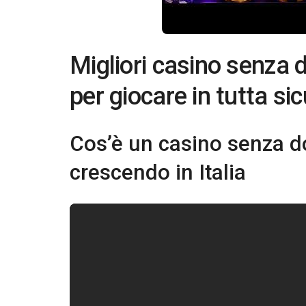
Migliori casino senza 
per giocare in tutta si
Cos’è un casino senza d
crescendo in Italia