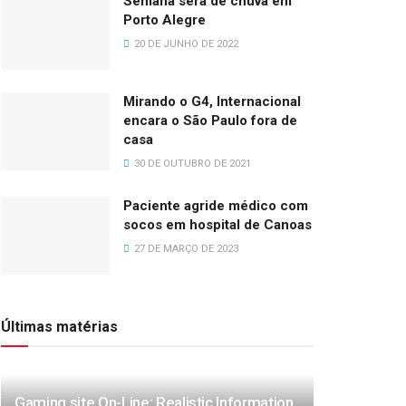
Semana será de chuva em
Porto Alegre
20 DE JUNHO DE 2022
Mirando o G4, Internacional
encara o São Paulo fora de
casa
30 DE OUTUBRO DE 2021
Paciente agride médico com
socos em hospital de Canoas
27 DE MARÇO DE 2023
Últimas matérias
Gaming site On-Line: Realistic Information