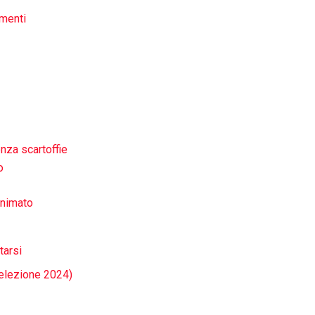
umenti
enza scartoffie
o
onimato
tarsi
selezione 2024)