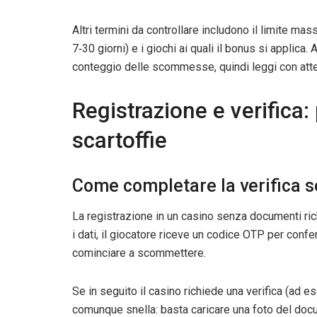
Altri termini da controllare includono il limite ma
7‑30 giorni) e i giochi ai quali il bonus si applica. 
conteggio delle scommesse, quindi leggi con att
Registrazione e verifica:
scartoffie
Come completare la verifica s
La registrazione in un casino senza documenti ric
i dati, il giocatore riceve un codice OTP per confe
cominciare a scommettere.
Se in seguito il casino richiede una verifica (ad
comunque snella: basta caricare una foto del docu