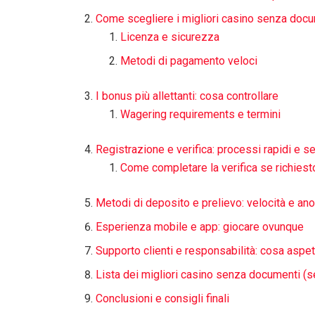
Come scegliere i migliori casino senza doc
Licenza e sicurezza
Metodi di pagamento veloci
I bonus più allettanti: cosa controllare
Wagering requirements e termini
Registrazione e verifica: processi rapidi e s
Come completare la verifica se richiest
Metodi di deposito e prelievo: velocità e an
Esperienza mobile e app: giocare ovunque
Supporto clienti e responsabilità: cosa aspet
Lista dei migliori casino senza documenti (
Conclusioni e consigli finali