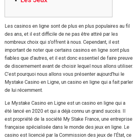
Les casinos en ligne sont de plus en plus populaires au fil
des ans, et il est difficile de ne pas être attiré par les
nombreux choix qui s’offrent à nous. Cependant, il est
important de noter que certains casinos en ligne sont plus
fiables que d’autres, et il est donc essentiel de faire preuve
de discernement avant de choisir lequel nous allons utiliser.
C’est pourquoi nous allons vous présenter aujourd’hui le
Mystake Casino en Ligne, un casino en ligne qui a fait parler
de lui récemment.
Le Mystake Casino en Ligne est un casino en ligne qui a
été lancé en 2020 et qui a déjà connu un grand succès. Il
est propriété de la société My Stake France, une entreprise
française spécialisée dans le monde des jeux en ligne. Le
casino est licencié par la Commission des jeux de l’État, ce