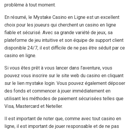
problème à tout moment.
En résumé, le Mystake Casino en Ligne est un excellent
choix pour les joueurs qui cherchent un casino en ligne
fiable et sécurisé. Avec sa grande variété de jeux, sa
plateforme de jeu intuitive et son équipe de support client
disponible 24/7, il est difficile de ne pas être séduit par ce
casino en ligne.
Si vous êtes prêt à vous lancer dans l’aventure, vous
pouvez vous inscrire sur le site web du casino en cliquant
sur le lien mystake login. Vous pouvez également déposer
des fonds et commencer à jouer immédiatement en
utilisant les méthodes de paiement sécurisées telles que
Visa, Mastercard et Neteller.
Il est important de noter que, comme avec tout casino en
ligne, il est important de jouer responsable et de ne pas