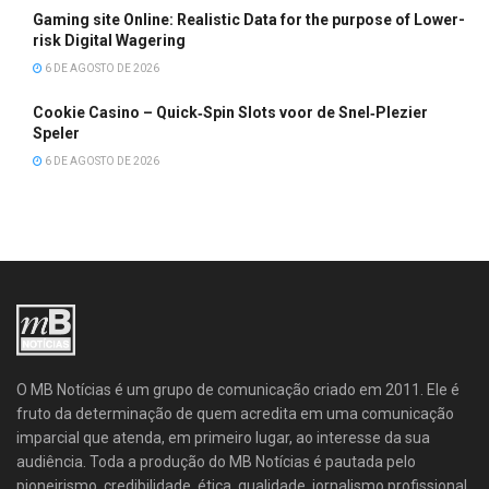
Gaming site Online: Realistic Data for the purpose of Lower-
risk Digital Wagering
6 DE AGOSTO DE 2026
Cookie Casino – Quick‑Spin Slots voor de Snel‑Plezier
Speler
6 DE AGOSTO DE 2026
O MB Notícias é um grupo de comunicação criado em 2011. Ele é
fruto da determinação de quem acredita em uma comunicação
imparcial que atenda, em primeiro lugar, ao interesse da sua
audiência. Toda a produção do MB Notícias é pautada pelo
pioneirismo, credibilidade, ética, qualidade, jornalismo profissional