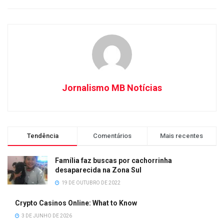
Jornalismo MB Notícias
Tendência
Comentários
Mais recentes
Família faz buscas por cachorrinha
desaparecida na Zona Sul
19 DE OUTUBRO DE 2022
Crypto Casinos Online: What to Know
3 DE JUNHO DE 2026