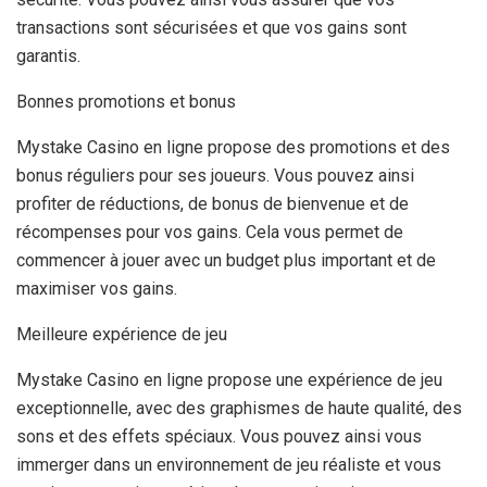
transactions sont sécurisées et que vos gains sont
garantis.
Bonnes promotions et bonus
Mystake Casino en ligne propose des promotions et des
bonus réguliers pour ses joueurs. Vous pouvez ainsi
profiter de réductions, de bonus de bienvenue et de
récompenses pour vos gains. Cela vous permet de
commencer à jouer avec un budget plus important et de
maximiser vos gains.
Meilleure expérience de jeu
Mystake Casino en ligne propose une expérience de jeu
exceptionnelle, avec des graphismes de haute qualité, des
sons et des effets spéciaux. Vous pouvez ainsi vous
immerger dans un environnement de jeu réaliste et vous