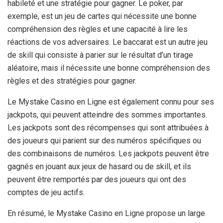
habileté et une stratégie pour gagner. Le poker, par
exemple, est un jeu de cartes qui nécessite une bonne
compréhension des règles et une capacité à lire les
réactions de vos adversaires. Le baccarat est un autre jeu
de skill qui consiste à parier sur le résultat d’un tirage
aléatoire, mais il nécessite une bonne compréhension des
règles et des stratégies pour gagner.
Le Mystake Casino en Ligne est également connu pour ses
jackpots, qui peuvent atteindre des sommes importantes.
Les jackpots sont des récompenses qui sont attribuées à
des joueurs qui parient sur des numéros spécifiques ou
des combinaisons de numéros. Les jackpots peuvent être
gagnés en jouant aux jeux de hasard ou de skill, et ils
peuvent être remportés par des joueurs qui ont des
comptes de jeu actifs.
En résumé, le Mystake Casino en Ligne propose un large