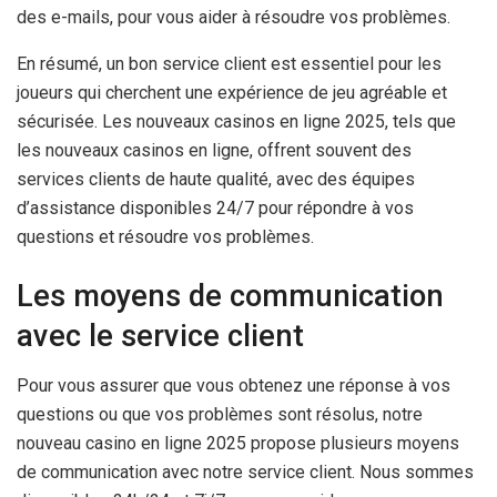
des e-mails, pour vous aider à résoudre vos problèmes.
En résumé, un bon service client est essentiel pour les
joueurs qui cherchent une expérience de jeu agréable et
sécurisée. Les nouveaux casinos en ligne 2025, tels que
les nouveaux casinos en ligne, offrent souvent des
services clients de haute qualité, avec des équipes
d’assistance disponibles 24/7 pour répondre à vos
questions et résoudre vos problèmes.
Les moyens de communication
avec le service client
Pour vous assurer que vous obtenez une réponse à vos
questions ou que vos problèmes sont résolus, notre
nouveau casino en ligne 2025 propose plusieurs moyens
de communication avec notre service client. Nous sommes