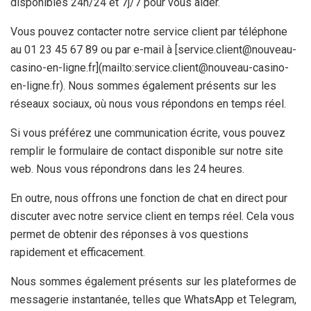
disponibles 24h/24 et 7j/7 pour vous aider.
Vous pouvez contacter notre service client par téléphone
au 01 23 45 67 89 ou par e-mail à [service.client@nouveau-
casino-en-ligne.fr](mailto:service.client@nouveau-casino-
en-ligne.fr). Nous sommes également présents sur les
réseaux sociaux, où nous vous répondons en temps réel.
Si vous préférez une communication écrite, vous pouvez
remplir le formulaire de contact disponible sur notre site
web. Nous vous répondrons dans les 24 heures.
En outre, nous offrons une fonction de chat en direct pour
discuter avec notre service client en temps réel. Cela vous
permet de obtenir des réponses à vos questions
rapidement et efficacement.
Nous sommes également présents sur les plateformes de
messagerie instantanée, telles que WhatsApp et Telegram,