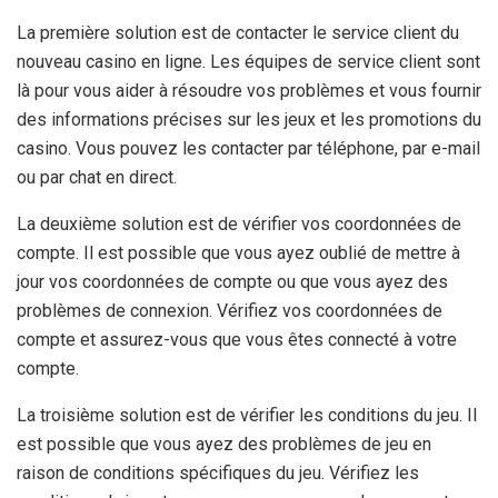
La première solution est de contacter le service client du
nouveau casino en ligne. Les équipes de service client sont
là pour vous aider à résoudre vos problèmes et vous fournir
des informations précises sur les jeux et les promotions du
casino. Vous pouvez les contacter par téléphone, par e-mail
ou par chat en direct.
La deuxième solution est de vérifier vos coordonnées de
compte. Il est possible que vous ayez oublié de mettre à
jour vos coordonnées de compte ou que vous ayez des
problèmes de connexion. Vérifiez vos coordonnées de
compte et assurez-vous que vous êtes connecté à votre
compte.
La troisième solution est de vérifier les conditions du jeu. Il
est possible que vous ayez des problèmes de jeu en
raison de conditions spécifiques du jeu. Vérifiez les