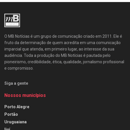
O MB Notícias é um grupo de comunicação criado em 2011. Ele é
fruto da determinação de quem acredita em uma comunicação
imparcial que atenda, em primeiro lugar, ao interesse da sua
audiência. Toda a produção do MB Notícias é pautada pelo
pioneirismo, credibilidade, ética, qualidade, jornalismo profissional
e compromisso.
Siga a gente
Nossos municípios
Porto Alegre
Portão
Uruguaiana
Ijuí