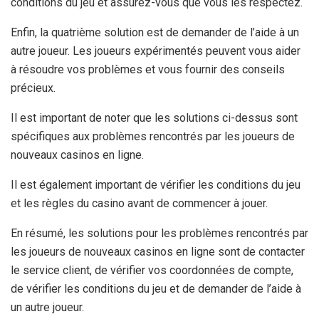
conditions du jeu et assurez-vous que vous les respectez.
Enfin, la quatrième solution est de demander de l’aide à un
autre joueur. Les joueurs expérimentés peuvent vous aider
à résoudre vos problèmes et vous fournir des conseils
précieux.
Il est important de noter que les solutions ci-dessus sont
spécifiques aux problèmes rencontrés par les joueurs de
nouveaux casinos en ligne.
Il est également important de vérifier les conditions du jeu
et les règles du casino avant de commencer à jouer.
En résumé, les solutions pour les problèmes rencontrés par
les joueurs de nouveaux casinos en ligne sont de contacter
le service client, de vérifier vos coordonnées de compte,
de vérifier les conditions du jeu et de demander de l’aide à
un autre joueur.