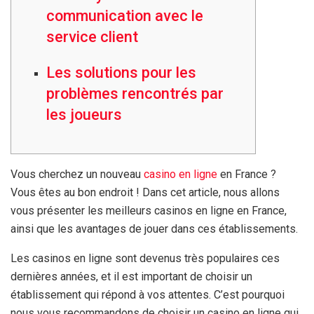
communication avec le
service client
Les solutions pour les
problèmes rencontrés par
les joueurs
Vous cherchez un nouveau
casino en ligne
en France ?
Vous êtes au bon endroit ! Dans cet article, nous allons
vous présenter les meilleurs casinos en ligne en France,
ainsi que les avantages de jouer dans ces établissements.
Les casinos en ligne sont devenus très populaires ces
dernières années, et il est important de choisir un
établissement qui répond à vos attentes. C’est pourquoi
nous vous recommandons de choisir un casino en ligne qui