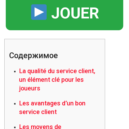
JOUER
Содержимое
La qualité du service client,
un élément clé pour les
joueurs
Les avantages d’un bon
service client
Les moyens de