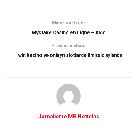
Matéria anterior
Mystake Casino en Ligne – Avis
Próxima matéria
1win kazino və onlayn slotlarda limitsiz əyləncə
Jornalismo MB Notícias