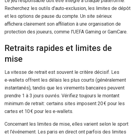
Le jeu responsable doit être intégré à chaque plateforme.
Recherchez les outils d’auto‑exclusion, les limites de dépôt
et les options de pause du compte. Un site sérieux
affichera clairement son affiliation à une organisation de
protection des joueurs, comme l’UEFA Gaming or GamCare.
Retraits rapides et limites de
mise
La vitesse de retrait est souvent le critère décisif. Les
e‑wallets offrent les délais les plus courts (généralement
instantanés), tandis que les virements bancaires peuvent
prendre 1 à 3 jours ouvrés. Vérifiez toujours le montant
minimum de retrait : certains sites imposent 20 € pour les
cartes et 10 € pour les e‑wallets.
Concernant les limites de mise, elles varient selon le sport
et l’événement. Les paris en direct ont parfois des limites