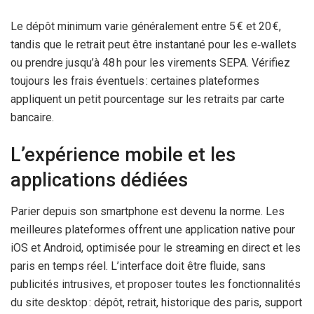
Le dépôt minimum varie généralement entre 5 € et 20 €,
tandis que le retrait peut être instantané pour les e‑wallets
ou prendre jusqu’à 48 h pour les virements SEPA. Vérifiez
toujours les frais éventuels : certaines plateformes
appliquent un petit pourcentage sur les retraits par carte
bancaire.
L’expérience mobile et les
applications dédiées
Parier depuis son smartphone est devenu la norme. Les
meilleures plateformes offrent une application native pour
iOS et Android, optimisée pour le streaming en direct et les
paris en temps réel. L’interface doit être fluide, sans
publicités intrusives, et proposer toutes les fonctionnalités
du site desktop : dépôt, retrait, historique des paris, support