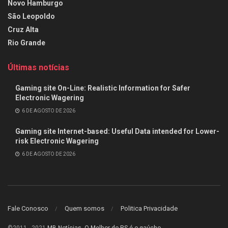
Novo Hamburgo
São Leopoldo
Cruz Alta
Rio Grande
Últimas notícias
Gaming site On-Line: Realistic Information for Safer
Electronic Wagering
6 DE AGOSTO DE 2026
Gaming site Internet-based: Useful Data intended for Lower-
risk Electronic Wagering
6 DE AGOSTO DE 2026
Fale Conosco
Quem somos
Politica Privacidade