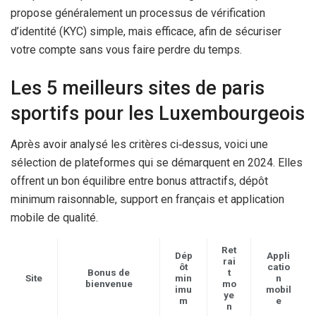
propose généralement un processus de vérification
d’identité (KYC) simple, mais efficace, afin de sécuriser
votre compte sans vous faire perdre du temps.
Les 5 meilleurs sites de paris
sportifs pour les Luxembourgeois
Après avoir analysé les critères ci‑dessus, voici une
sélection de plateformes qui se démarquent en 2024. Elles
offrent un bon équilibre entre bonus attractifs, dépôt
minimum raisonnable, support en français et application
mobile de qualité.
Ret
Dép
Appli
rai
ôt
catio
Bonus de
t
Site
min
n
bienvenue
mo
imu
mobil
ye
m
e
n