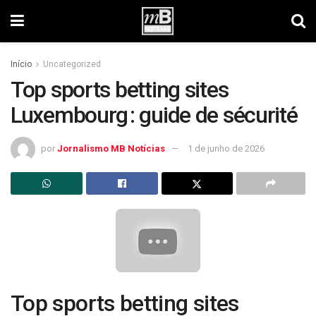
Início
Uncategorized
Top sports betting sites
Luxembourg : guide de sécurité
por
Jornalismo MB Notícias
1 de junho de 2026
Top sports betting sites