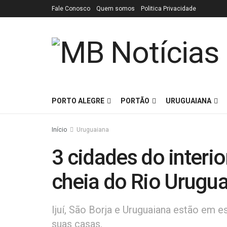
Fale Conosco
Quem somos
Politica Privacidade
PORTO ALEGRE
PORTÃO
URUGUAIANA
Início
Uruguaiana
3 cidades do interi
cheia do Rio Urugua
Ijuí, São Borja e Uruguaiana estão em e
suas casas.