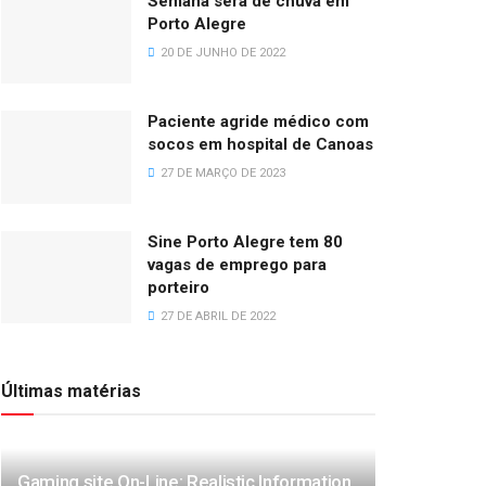
Semana será de chuva em
Porto Alegre
20 DE JUNHO DE 2022
Paciente agride médico com
socos em hospital de Canoas
27 DE MARÇO DE 2023
Sine Porto Alegre tem 80
vagas de emprego para
porteiro
27 DE ABRIL DE 2022
Últimas matérias
Gaming site On-Line: Realistic Information