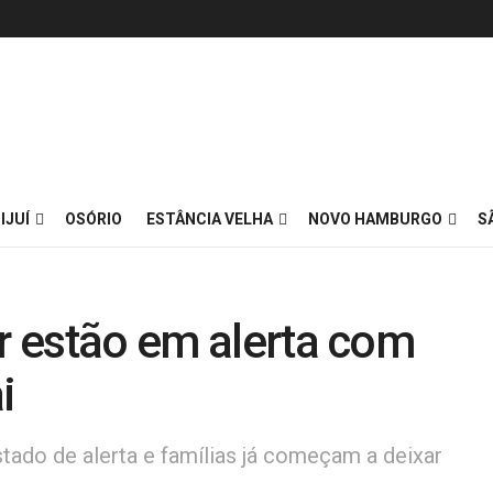
IJUÍ
OSÓRIO
ESTÂNCIA VELHA
NOVO HAMBURGO
S
or estão em alerta com
i
stado de alerta e famílias já começam a deixar