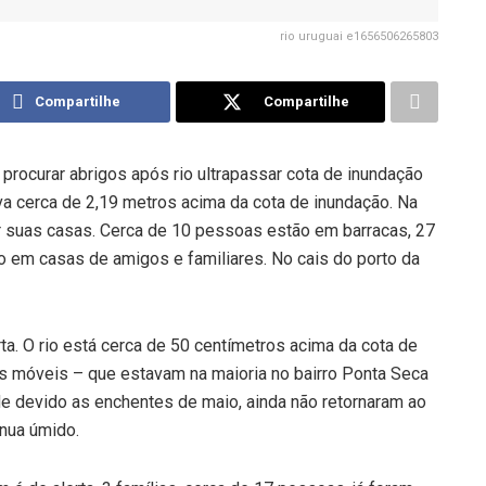
rio uruguai e1656506265803
Compartilhe
Compartilhe
rocurar abrigos após rio ultrapassar cota de inundação
ava cerca de 2,19 metros acima da cota de inundação. Na
 suas casas. Cerca de 10 pessoas estão em barracas, 27
ão em casas de amigos e familiares. No cais do porto da
rta. O rio está cerca de 50 centímetros acima da cota de
s móveis – que estavam na maioria no bairro Ponta Seca
de devido as enchentes de maio, ainda não retornaram ao
inua úmido.