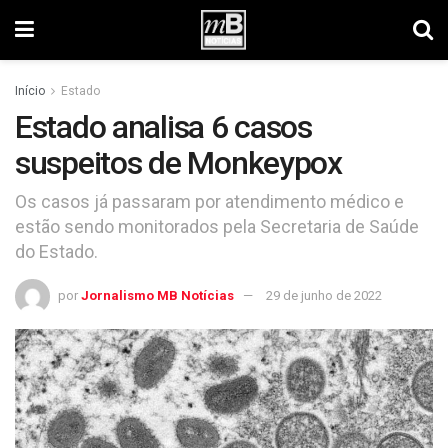
Início
Estado
Estado analisa 6 casos
suspeitos de Monkeypox
Os casos já passaram por atendimento médico e
estão sendo monitorados pela Secretaria de Saúde
do Estado.
por
Jornalismo MB Notícias
29 de junho de 2022