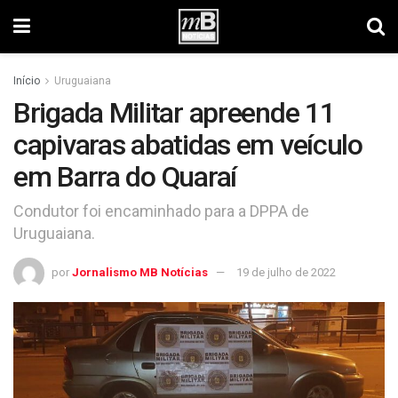
Início
Uruguaiana
Brigada Militar apreende 11
capivaras abatidas em veículo
em Barra do Quaraí
Condutor foi encaminhado para a DPPA de
Uruguaiana.
por
Jornalismo MB Notícias
19 de julho de 2022