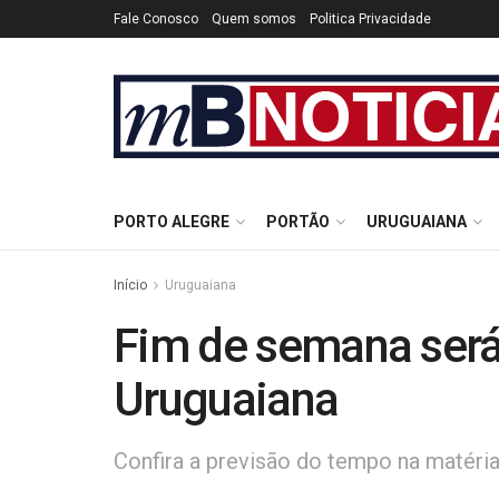
Fale Conosco
Quem somos
Politica Privacidade
PORTO ALEGRE
PORTÃO
URUGUAIANA
Início
Uruguaiana
Fim de semana será
Uruguaiana
Confira a previsão do tempo na matéria