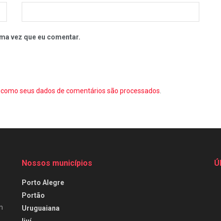
ma vez que eu comentar.
como seus dados de comentários são processados
.
Nossos municípios
Ú
Porto Alegre
Portão
m
Uruguaiana
Ijuí