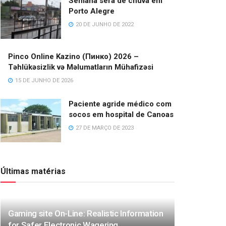
Semana será de chuva em
Porto Alegre
20 DE JUNHO DE 2022
Pinco Online Kazino (Пинко) 2026 –
Təhlükəsizlik və Məlumatların Mühafizəsi
15 DE JUNHO DE 2026
Paciente agride médico com
socos em hospital de Canoas
27 DE MARÇO DE 2023
Últimas matérias
Gaming site On-Line: Realistic Information
for Safer Electronic Wagering