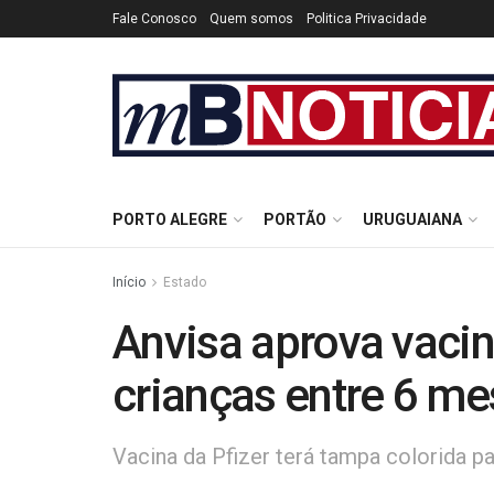
Fale Conosco
Quem somos
Politica Privacidade
PORTO ALEGRE
PORTÃO
URUGUAIANA
Início
Estado
Anvisa aprova vacin
crianças entre 6 me
Vacina da Pfizer terá tampa colorida par