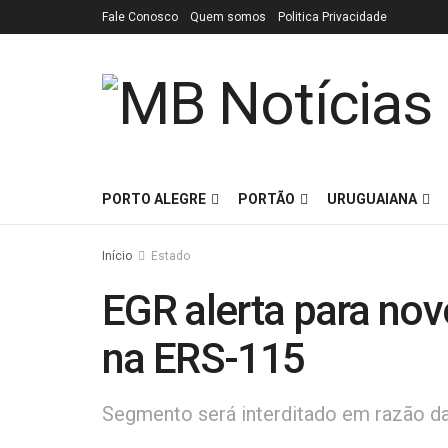
Fale Conosco
Quem somos
Politica Privacidade
PORTO ALEGRE
PORTÃO
URUGUAIANA
Início
Estado
EGR alerta para nov
na ERS-115
Segmento será interditado em razão d