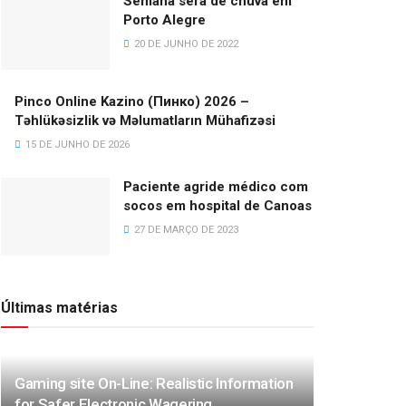
Semana será de chuva em
Porto Alegre
20 DE JUNHO DE 2022
Pinco Online Kazino (Пинко) 2026 –
Təhlükəsizlik və Məlumatların Mühafizəsi
15 DE JUNHO DE 2026
Paciente agride médico com
socos em hospital de Canoas
27 DE MARÇO DE 2023
Últimas matérias
Gaming site On-Line: Realistic Information
for Safer Electronic Wagering