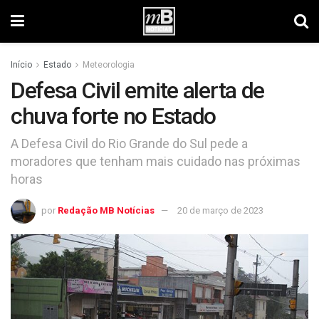
Início
Estado
Meteorologia
Defesa Civil emite alerta de
chuva forte no Estado
A Defesa Civil do Rio Grande do Sul pede a
moradores que tenham mais cuidado nas próximas
horas
por
Redação MB Notícias
20 de março de 2023