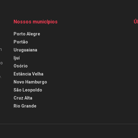
Nossos municípios
Ú
Porto Alegre
Portão
m
Uruguaiana
Ijuí
do
Osório
Estância Velha
.
Novo Hamburgo
São Leopoldo
Cruz Alta
Rio Grande