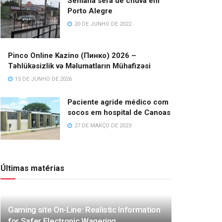
Semana será de chuva em
Porto Alegre
20 DE JUNHO DE 2022
Pinco Online Kazino (Пинко) 2026 –
Təhlükəsizlik və Məlumatların Mühafizəsi
15 DE JUNHO DE 2026
Paciente agride médico com
socos em hospital de Canoas
27 DE MARÇO DE 2023
Últimas matérias
Gaming site On-Line: Realistic Information
for Safer Electronic Wagering