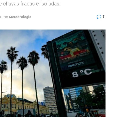
e chuvas fracas e isoladas.
0
3
em
Meteorologia