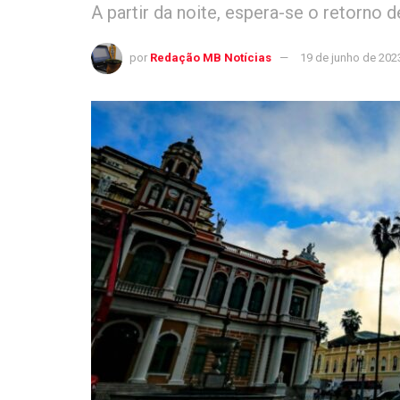
A partir da noite, espera-se o retorno d
por
Redação MB Notícias
19 de junho de 202