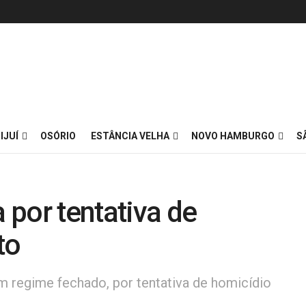
IJUÍ
OSÓRIO
ESTÂNCIA VELHA
NOVO HAMBURGO
S
por tentativa de
to
m regime fechado, por tentativa de homicídio