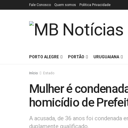
Fale Conosco
Quem somos
Politica Privacidade
PORTO ALEGRE
PORTÃO
URUGUAIANA
Início
Estado
Mulher é condenada 
homicídio de Prefei
A acusada, de 36 anos foi condenada e
duplamente qualificado.