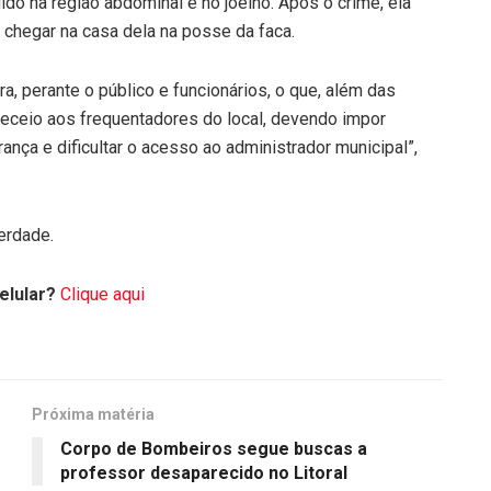
gido na região abdominal e no joelho. Após o crime, ela
o chegar na casa dela na posse da faca.
ra, perante o público e funcionários, o que, além das
receio aos frequentadores do local, devendo impor
ça e dificultar o acesso ao administrador municipal”,
erdade.
elular?
Clique aqui
Próxima matéria
o
Corpo de Bombeiros segue buscas a
professor desaparecido no Litoral