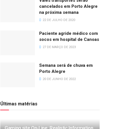
Vales transportes serão
cancelados em Porto Alegre
na próxima semana
22 DE JULHO DE 2020
Paciente agride médico com
socos em hospital de Canoas
27 DE MARÇO DE 2023
Semana será de chuva em
Porto Alegre
20 DE JUNHO DE 2022
Últimas matérias
Gaming site On-Line: Realistic Information