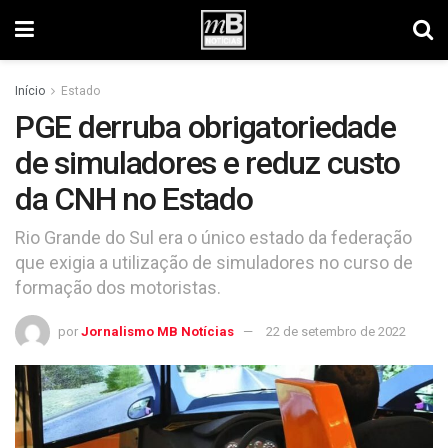
Início
Estado
PGE derruba obrigatoriedade
de simuladores e reduz custo
da CNH no Estado
Rio Grande do Sul era o único estado da federação
que exigia a utilização de simuladores no curso de
formação dos motoristas.
por
Jornalismo MB Notícias
22 de setembro de 2022