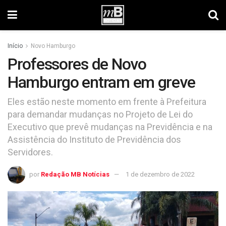
Início
Novo Hamburgo
Professores de Novo
Hamburgo entram em greve
Eles estão neste momento em frente à Prefeitura
para demandar mudanças no Projeto de Lei do
Executivo que prevê mudanças na Previdência e na
Assistência do Instituto de Previdência dos
Servidores.
por
Redação MB Notícias
1 de dezembro de 2022