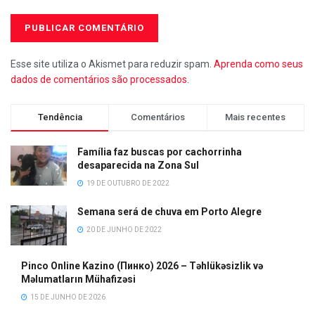
Esse site utiliza o Akismet para reduzir spam.
Aprenda como seus
dados de comentários são processados
.
Tendência
Comentários
Mais recentes
Família faz buscas por cachorrinha
desaparecida na Zona Sul
19 DE OUTUBRO DE 2022
Semana será de chuva em Porto Alegre
20 DE JUNHO DE 2022
Pinco Online Kazino (Пинко) 2026 – Təhlükəsizlik və
Məlumatların Mühafizəsi
15 DE JUNHO DE 2026