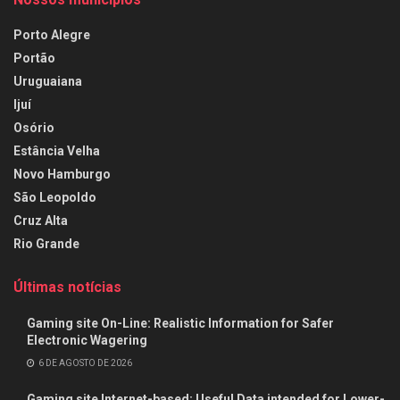
Porto Alegre
Portão
Uruguaiana
Ijuí
Osório
Estância Velha
Novo Hamburgo
São Leopoldo
Cruz Alta
Rio Grande
Últimas notícias
Gaming site On-Line: Realistic Information for Safer
Electronic Wagering
6 DE AGOSTO DE 2026
Gaming site Internet-based: Useful Data intended for Lower-