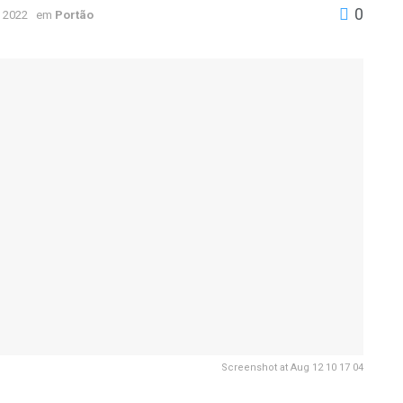
0
 2022
em
Portão
Screenshot at Aug 12 10 17 04