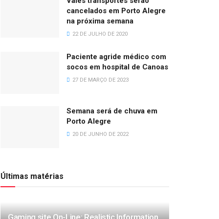
Vales transportes serão
cancelados em Porto Alegre
na próxima semana
22 DE JULHO DE 2020
Paciente agride médico com
socos em hospital de Canoas
27 DE MARÇO DE 2023
Semana será de chuva em
Porto Alegre
20 DE JUNHO DE 2022
Últimas matérias
Gaming site On-Line: Realistic Information