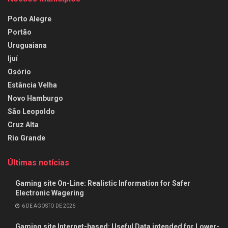
Porto Alegre
Portão
Uruguaiana
Ijuí
Osório
Estância Velha
Novo Hamburgo
São Leopoldo
Cruz Alta
Rio Grande
Últimas notícias
Gaming site On-Line: Realistic Information for Safer
Electronic Wagering
6 DE AGOSTO DE 2026
Gaming site Internet-based: Useful Data intended for Lower-