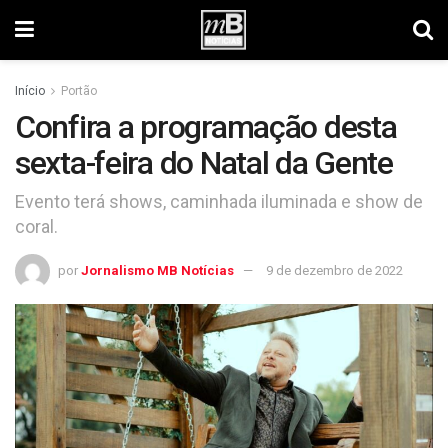
Início
Portão
Confira a programação desta
sexta-feira do Natal da Gente
Evento terá shows, caminhada iluminada e show de
coral.
por
Jornalismo MB Notícias
9 de dezembro de 2022