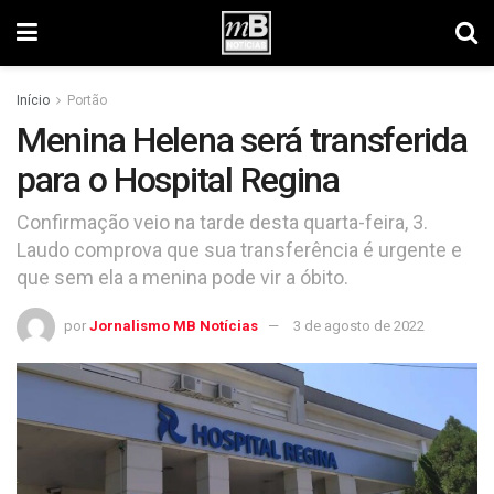
Início
Portão
Menina Helena será transferida
para o Hospital Regina
Confirmação veio na tarde desta quarta-feira, 3.
Laudo comprova que sua transferência é urgente e
que sem ela a menina pode vir a óbito.
por
Jornalismo MB Notícias
3 de agosto de 2022