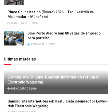
Pinco Online Kazino (Пинко) 2026 – Təhlükəsizlik və
Məlumatların Mühafizəsi
15 DE JUNHO DE 2026
Sine Porto Alegre tem 80 vagas de emprego
para porteiro
27 DE ABRIL DE 2022
Últimas matérias
Gaming site On-Line: Realistic Information for Safer
Electronic Wagering
6 DE AGOSTO DE 2026
Gaming site Internet-based: Useful Data intended for Lower-
risk Electronic Wagering