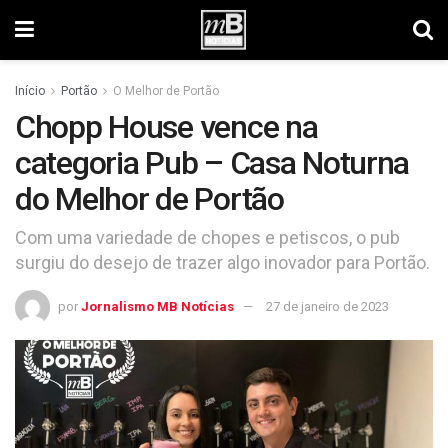
Início
Portão
O Melhor de Portão
Chopp House vence na
categoria Pub – Casa Noturna
do Melhor de Portão
Com uma variedade de chopes e petiscos, o pub
surgiu do desejo de trazer algo inovador para Portão.
por
Jornalismo MB Notícias
27 de janeiro de 2023