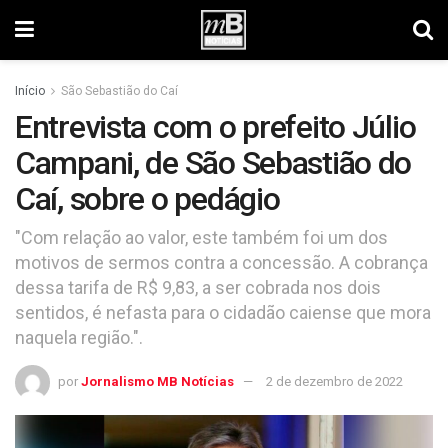
Início
São Sebastião do Caí
Entrevista com o prefeito Júlio
Campani, de São Sebastião do
Caí, sobre o pedágio
"Com relação ao valor, este também foi um dos
motivos de sermos contra a concessão. A cobrança
dessa tarifa de R$ 9,83, a ser cobrada nos dois
sentidos, é nefasta para o cidadão caiense que mora
naquela região.".
por
Jornalismo MB Notícias
2 de dezembro de 2022