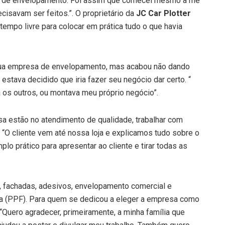
rea de envelopamento. Foi assim que comecei mesmo a me
ecisavam ser feitos.”. O proprietário da
JC Car Plotter
tempo livre para colocar em prática tudo o que havia
 sua empresa de envelopamento, mas acabou não dando
 estava decidido que iria fazer seu negócio dar certo. “
a os outros, ou montava meu próprio negócio”.
esa estão no atendimento de qualidade, trabalhar com
. “O cliente vem até nossa loja e explicamos tudo sobre o
 prático para apresentar ao cliente e tirar todas as
l, fachadas, adesivos, envelopamento comercial e
va (PPF). Para quem se dedicou a eleger a empresa como
“Quero agradecer, primeiramente, a minha família que