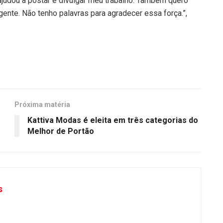
ajudou a postar e divulgar meu trabalho. Também quero
ente. Não tenho palavras para agradecer essa força.”,
Próxima matéria
Kattiva Modas é eleita em três categorias do
Melhor de Portão
s