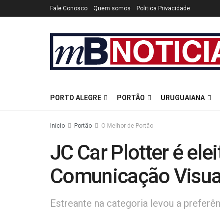
Fale Conosco
Quem somos
Politica Privacidade
PORTO ALEGRE
PORTÃO
URUGUAIANA
Início
Portão
O Melhor de Portão
JC Car Plotter é ele
Comunicação Visua
Estreante na categoria levou a preferê