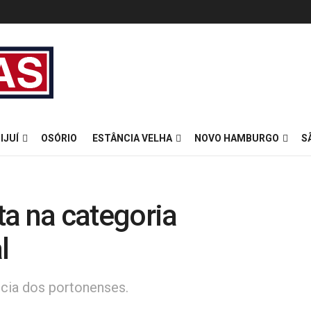
IJUÍ
OSÓRIO
ESTÂNCIA VELHA
NOVO HAMBURGO
S
ita na categoria
l
ncia dos portonenses.