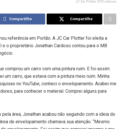
JC Car Plotter SITE refacao
Compartilhe
Compartilhe
u referência em Portão. A JC Car Plotter foi eleita a
l e o proprietário Jonathan Cardoso contou para o MB
egócio.
que comprou um carro com uma pintura ruim. E foi assim
i um carro, que estava com a pintura meio ruim. Minha
 pesquisas no YouTube, conheci o envelopamento. Acabei me
edores, para conhecer o material. Comprei alguns para
o pela área, Jonathan acabou não seguindo com a ideia do
área de envelopamento chamava sua atenção. “Mesmo