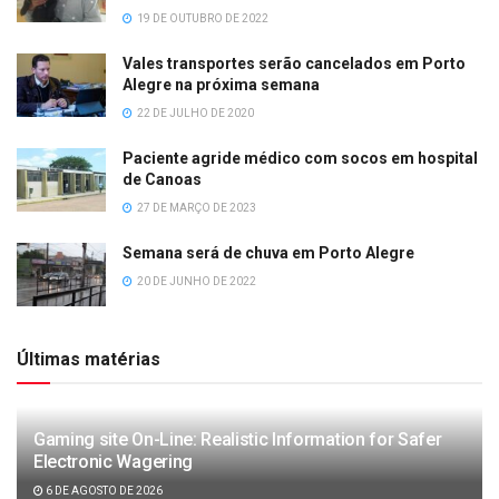
19 DE OUTUBRO DE 2022
Vales transportes serão cancelados em Porto
Alegre na próxima semana
22 DE JULHO DE 2020
Paciente agride médico com socos em hospital
de Canoas
27 DE MARÇO DE 2023
Semana será de chuva em Porto Alegre
20 DE JUNHO DE 2022
Últimas matérias
Gaming site On-Line: Realistic Information for Safer
Electronic Wagering
6 DE AGOSTO DE 2026