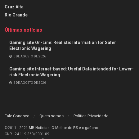
Cruz Alta
Rio Grande
Últimas notícias
Gaming site On-Line: Realistic Information for Safer
Electronic Wagering
6 DE AGOSTO DE 2026
Gaming site Internet-based: Useful Data intended for Lower-
risk Electronic Wagering
6 DE AGOSTO DE 2026
Fale Conosco
Quem somos
Politica Privacidade
©2011 - 2021
MB Notícias
-
O Melhor do RS é o gaúcho
.
CNPJ 24.119.363/0001-09