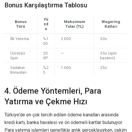
Bonus Karşılaştırma Tablosu
Yü
Bonus
Maksimum
Wagering
zd
Türü
Tutar (TL)
Katları
e
İlk Yatırma
%1
2.000
30x
00
Ücretsiz
20
—
35x (spin
Spin
SP
kazancı)
Sadakat
%2
1.000
25x
Bonusları
5
4. Ödeme Yöntemleri, Para
Yatırma ve Çekme Hızı
Türkiye’de en çok tercih edilen ödeme kanalları arasında
kredi kartı, banka havalesi ve ön ödemeli kartlar bulunuyor.
Para yatırma işlemleri genellikle anlık gerçekleşirken, çekim