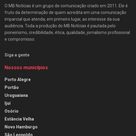
O MB Notícias é um grupo de comunicação criado em 2011. Ele é
fruto da determinação de quem acredita em uma comunicação
imparcial que atenda, em primeiro lugar, ao interesse da sua
audiência. Toda a produção do MB Notícias é pautada pelo
pioneirismo, credibilidade, ética, qualidade, jornalismo profissional
e compromisso.
Siga a gente
Nossos municípios
Porto Alegre
Portão
Uruguaiana
Ijuí
Osório
Estância Velha
Novo Hamburgo
São Leopoldo