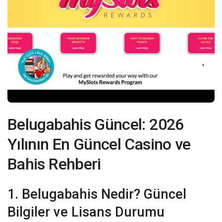
Belugabahis Güncel: 2026
Yılının En Güncel Casino ve
Bahis Rehberi
1. Belugabahis Nedir? Güncel
Bilgiler ve Lisans Durumu