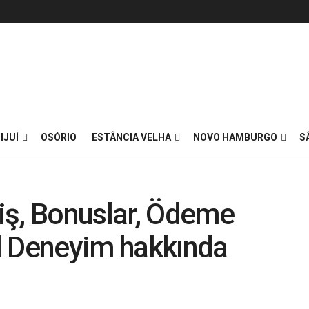
IJUÍ
OSÓRIO
ESTÂNCIA VELHA
NOVO HAMBURGO
S
iş, Bonuslar, Ödeme
l Deneyim hakkında