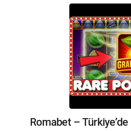
Romabet – Türkiye’de 