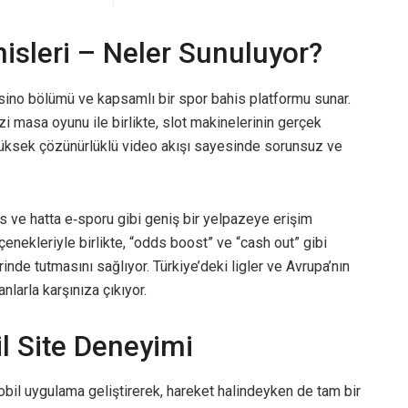
isleri – Neler Sunuluyor?
sino bölümü ve kapsamlı bir spor bahis platformu sunar.
dizi masa oyunu ile birlikte, slot makinelerinin gerçek
ı yüksek çözünürlüklü video akışı sayesinde sorunsuz ve
is ve hatta e‑sporu gibi geniş bir yelpazeye erişim
nekleriyle birlikte, “odds boost” ve “cash out” gibi
rinde tutmasını sağlıyor. Türkiye’deki ligler ve Avrupa’nın
anlarla karşınıza çıkıyor.
l Site Deneyimi
obil uygulama geliştirerek, hareket halindeyken de tam bir