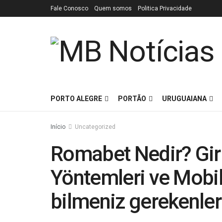
Fale Conosco
Quem somos
Politica Privacidade
PORTO ALEGRE
PORTÃO
URUGUAIANA
Início
Uncategorized
Romabet Nedir? Gir
Yöntemleri ve Mobi
bilmeniz gerekenler