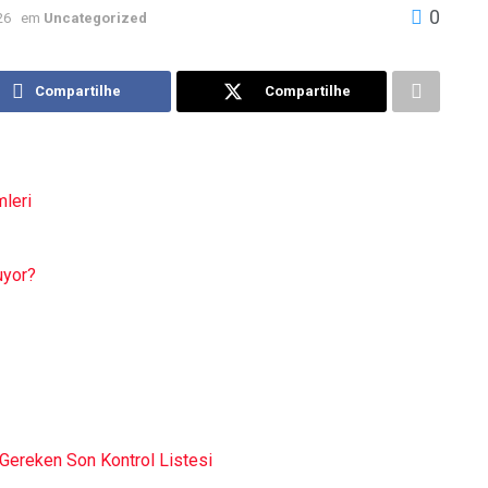
0
26
em
Uncategorized
Compartilhe
Compartilhe
mleri
uyor?
Gereken Son Kontrol Listesi