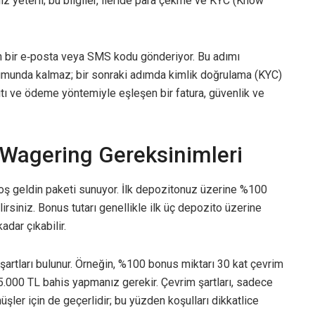
eniz yeterli; bu bilgiler, ileride para çekme ve KYC (Know
in bir e‑posta veya SMS kodu gönderiyor. Bu adımı
munda kalmaz; bir sonraki adımda kimlik doğrulama (KYC)
nıtı ve ödeme yöntemiyle eşleşen bir fatura, güvenlik ve
 Wagering Gereksinimleri
hoş geldin paketi sunuyor. İlk depozitonuz üzerine %100
rsiniz. Bonus tutarı genellikle ilk üç depozito üzerine
dar çıkabilir.
 şartları bulunur. Örneğin, %100 bonus miktarı 30 kat çevrim
15.000 TL bahis yapmanız gerekir. Çevrim şartları, sadece
ler için de geçerlidir; bu yüzden koşulları dikkatlice