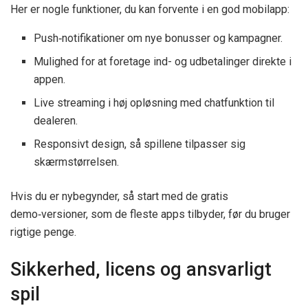
Her er nogle funktioner, du kan forvente i en god mobilapp:
Push‑notifikationer om nye bonusser og kampagner.
Mulighed for at foretage ind- og udbetalinger direkte i
appen.
Live streaming i høj opløsning med chatfunktion til
dealeren.
Responsivt design, så spillene tilpasser sig
skærmstørrelsen.
Hvis du er nybegynder, så start med de gratis
demo‑versioner, som de fleste apps tilbyder, før du bruger
rigtige penge.
Sikkerhed, licens og ansvarligt
spil