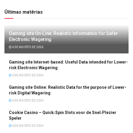
Últimas matérias
Gaming site On-Line: Realistic Information for Safer
Electronic Wagering
6 DE AGOSTO DE 2026
Gaming site Internet-based: Useful Data intended for Lower-
risk Electronic Wagering
6 DE AGOSTO DE 2026
Gaming site Online: Realistic Data for the purpose of Lower-
risk Digital Wagering
6 DE AGOSTO DE 2026
Cookie Casino – Quick‑Spin Slots voor de Snel‑Plezier
Speler
6 DE AGOSTO DE 2026