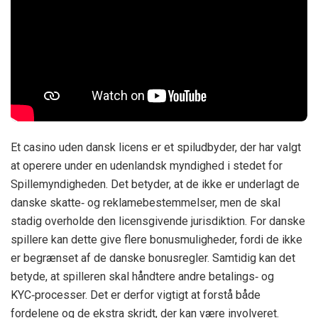
Et casino uden dansk licens er et spiludbyder, der har valgt
at operere under en udenlandsk myndighed i stedet for
Spillemyndigheden. Det betyder, at de ikke er underlagt de
danske skatte‑ og reklamebestemmelser, men de skal
stadig overholde den licensgivende jurisdiktion. For danske
spillere kan dette give flere bonusmuligheder, fordi de ikke
er begrænset af de danske bonusregler. Samtidig kan det
betyde, at spilleren skal håndtere andre betalings‑ og
KYC‑processer. Det er derfor vigtigt at forstå både
fordelene og de ekstra skridt, der kan være involveret.