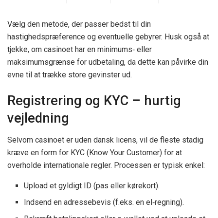
Vælg den metode, der passer bedst til din
hastighedspræference og eventuelle gebyrer. Husk også at
tjekke, om casinoet har en minimums‑ eller
maksimumsgrænse for udbetaling, da dette kan påvirke din
evne til at trække store gevinster ud.
Registrering og KYC – hurtig
vejledning
Selvom casinoet er uden dansk licens, vil de fleste stadig
kræve en form for KYC (Know Your Customer) for at
overholde internationale regler. Processen er typisk enkel:
Upload et gyldigt ID (pas eller kørekort).
Indsend en adressebevis (f.eks. en el‑regning).