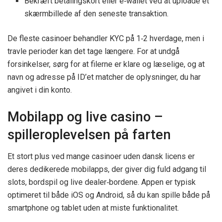
Bekræft betalingskort eller e‑wallet ved at uploade et
skærmbillede af den seneste transaktion.
De fleste casinoer behandler KYC på 1‑2 hverdage, men i
travle perioder kan det tage længere. For at undgå
forsinkelser, sørg for at filerne er klare og læselige, og at
navn og adresse på ID’et matcher de oplysninger, du har
angivet i din konto.
Mobilapp og live casino –
spilleroplevelsen på farten
Et stort plus ved mange casinoer uden dansk licens er
deres dedikerede mobilapps, der giver dig fuld adgang til
slots, bordspil og live dealer‑bordene. Appen er typisk
optimeret til både iOS og Android, så du kan spille både på
smartphone og tablet uden at miste funktionalitet.