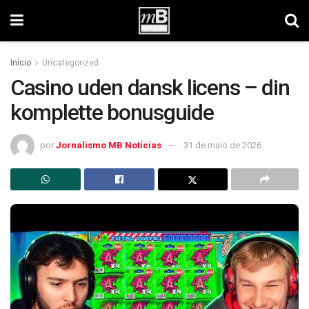
Início
Uncategorized
Casino uden dansk licens – din
komplette bonusguide
por
Jornalismo MB Notícias
31 de maio de 2026