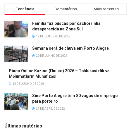
Tendência
Comentários
Mais recentes
Família faz buscas por cachorrinha
desaparecida na Zona Sul
19 DE OUTUBRO DE 2022
Semana será de chuva em Porto Alegre
20 DE JUNHO DE 2022
Pinco Online Kazino (Пинко) 2026 – Təhlükəsizlik və
Məlumatların Mühafizəsi
15 DE JUNHO DE 2026
Sine Porto Alegre tem 80 vagas de emprego
para porteiro
27 DE ABRIL DE 2022
Últimas matérias